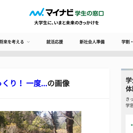
将来を考える
就活応援
新社会人準備
学割
学
り！ 一度...
の画像
体
き
学