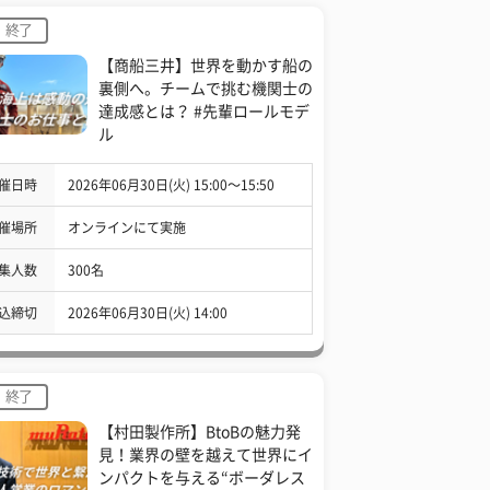
終了
【商船三井】世界を動かす船の
裏側へ。チームで挑む機関士の
達成感とは？ #先輩ロールモデ
ル
催日時
2026年06月30日(火) 15:00〜15:50
催場所
オンラインにて実施
集人数
300名
込締切
2026年06月30日(火) 14:00
終了
【村田製作所】BtoBの魅力発
見！業界の壁を越えて世界にイ
ンパクトを与える“ボーダレス