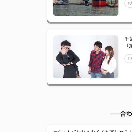
#
千
「
#
合わ