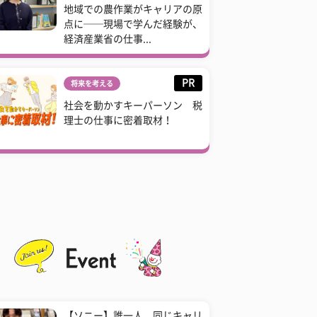
地域での農作業がキャリアの原
点に──現場で学んだ経験が、
経済産業省の仕事...
PR
将来を考える
社会を動かすキーパーソン 税
理士の仕事に密着取材！
【ソニー】誰一人、同じキャリ