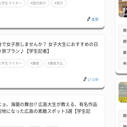
大学生ライター
#国内旅行
#旅行
佳奈
開
開
倉で女子旅しませんか？ 女子大生におすすめの日
り旅プラン♪【学生記者】
募
大学生ライター
#鎌倉
#鎌倉大仏
申
いつか
ニョ、海猿の舞台!? 広島大生が教える、有名作品
聖地になった広島の素敵スポット3選【学生記
開
】
開