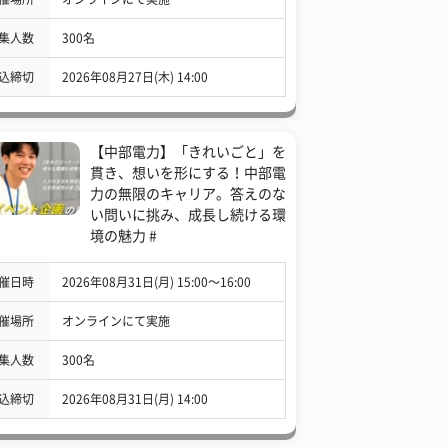
集人数
300名
込締切
2026年08月27日(木) 14:00
【中部電力】「きれいごと」を
貫き、想いを形にする！中部電
力の無限のキャリア。答えのな
い問いに挑み、成長し続ける環
境の魅力 #
催日時
2026年08月31日(月) 15:00〜16:00
催場所
オンラインにて実施
集人数
300名
込締切
2026年08月31日(月) 14:00