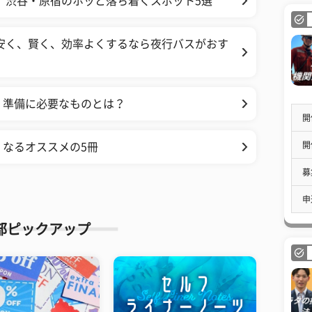
 渋谷・原宿のホッと落ち着くスポット5選
安く、賢く、効率よくするなら夜行バスがおす
 準備に必要なものとは？
開
開
なるオススメの5冊
募
申
部ピックアップ