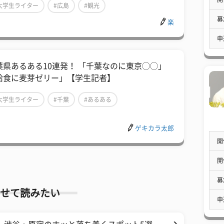
大学生ライター
#広島
#観光
募
楽
申
葉県あるある10連発！ 「千葉なのに東京◯◯」
給食に麦芽ゼリー」【学生記者】
大学生ライター
#千葉
#あるある
ゲキカラ太郎
開
開
募
せて読みたい
申