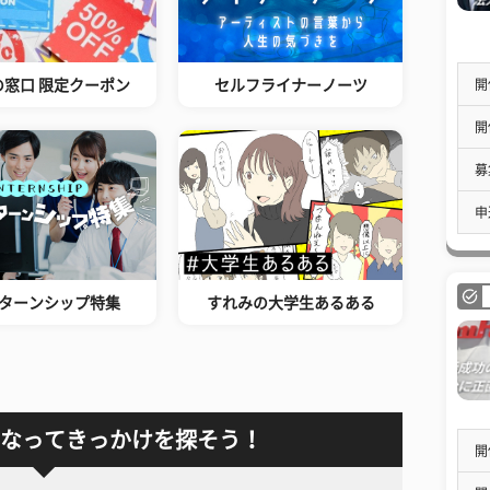
開
の窓口 限定クーポン
セルフライナーノーツ
開
募
申
ターンシップ特集
すれみの大学生あるある
なってきっかけを探そう！
開