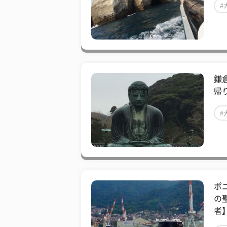
#
鎌
帰
#
ポ
の
者