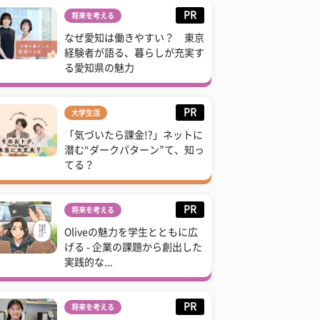
PR
将来を考える
なぜ愛知は働きやすい？ 東京
経験者が語る、暮らしが充実す
る愛知県の魅力
PR
大学生活
「気づいたら課金!?」ネットに
潜む“ダークパターン”て、知っ
てる？
PR
将来を考える
Oliveの魅力を学生とともに広
げる - 企業の課題から創出した
実践的な...
PR
将来を考える