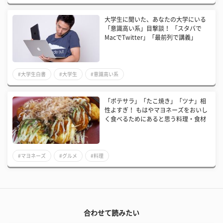
大学生に聞いた、あなたの大学にいる
「意識高い系」目撃談！ 「スタバで
MacでTwitter」「最前列で講義」
#大学生白書
#大学生
#意識高い系
「ポテサラ」「たこ焼き」「ツナ」相
性よすぎ！ もはやマヨネーズをおいし
く食べるためにあると思う料理・食材
#マヨネーズ
#グルメ
#料理
合わせて読みたい