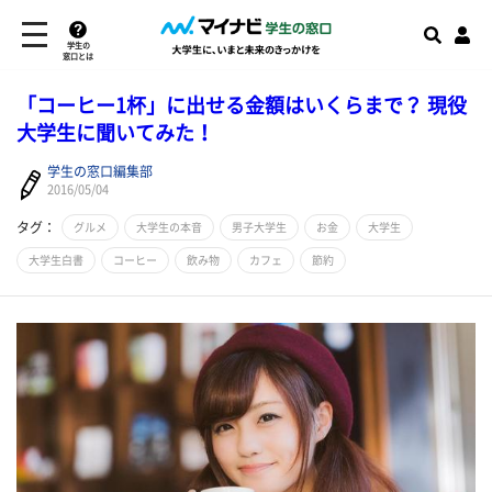
学生の
窓口とは
「コーヒー1杯」に出せる金額はいくらまで？ 現役
大学生に聞いてみた！
学生の窓口編集部
2016/05/04
タグ：
グルメ
大学生の本音
男子大学生
お金
大学生
大学生白書
コーヒー
飲み物
カフェ
節約