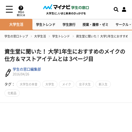
学生の
窓口とは
大学生活
学生トレンド
学生旅行
授業・履修・ゼミ
サークル・
学生の窓口トップ
大学生活
学生トレンド
資生堂に聞いた！ 大学1年生におすすめ
資生堂に聞いた！ 大学1年生におすすめのメイクの
仕方＆マストアイテムとは 3ページ目
学生の窓口編集部
2016/04/26
タグ：
大学生の本音
大学生
メイク
女子大生
新入生
化粧品