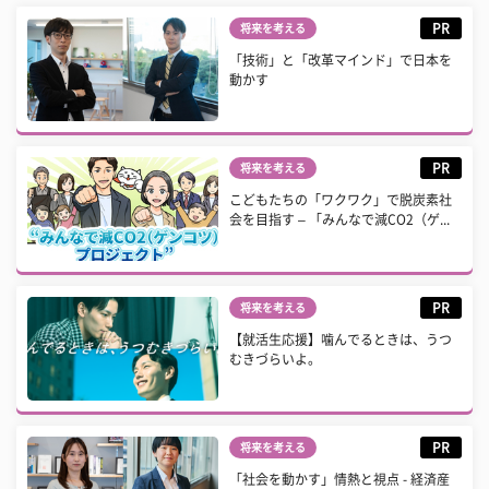
PR
将来を考える
「技術」と「改革マインド」で日本を
動かす
PR
将来を考える
こどもたちの「ワクワク」で脱炭素社
会を目指す – 「みんなで減CO2（ゲ...
PR
将来を考える
【就活生応援】噛んでるときは、うつ
むきづらいよ。
PR
将来を考える
「社会を動かす」情熱と視点 - 経済産