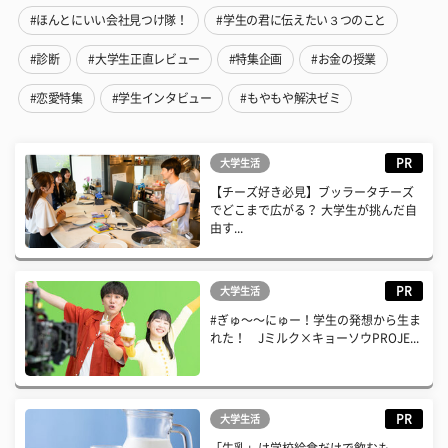
#ほんとにいい会社見つけ隊！
#学生の君に伝えたい３つのこと
#診断
#大学生正直レビュー
#特集企画
#お金の授業
#恋愛特集
#学生インタビュー
#もやもや解決ゼミ
PR
大学生活
【チーズ好き必見】ブッラータチーズ
でどこまで広がる？ 大学生が挑んだ自
由す...
PR
大学生活
#ぎゅ〜〜にゅー！学生の発想から生ま
れた！ Jミルク×キョーソウPROJE...
PR
大学生活