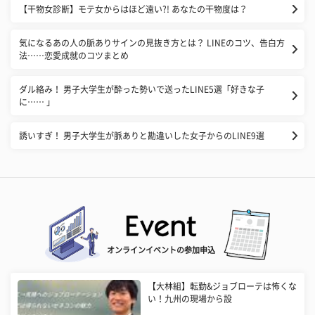
【干物女診断】モテ女からはほど遠い?! あなたの干物度は？
気になるあの人の脈ありサインの見抜き方とは？ LINEのコツ、告白方
法……恋愛成就のコツまとめ
ダル絡み！ 男子大学生が酔った勢いで送ったLINE5選「好きな子
に…… 」
誘いすぎ！ 男子大学生が脈ありと勘違いした女子からのLINE9選
オンラインイベントの参加申込
【大林組】転勤&ジョブローテは怖くな
い！九州の現場から設