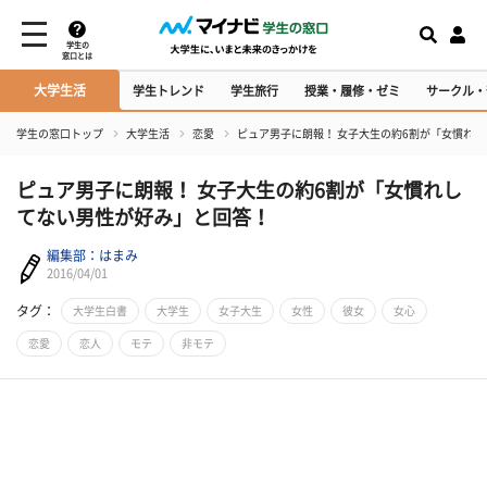
学生の
窓口とは
大学生活
学生トレンド
学生旅行
授業・履修・ゼミ
サークル・
学生の窓口トップ
大学生活
恋愛
ピュア男子に朗報！ 女子大生の約6割が「女慣れ
ピュア男子に朗報！ 女子大生の約6割が「女慣れし
てない男性が好み」と回答！
編集部：はまみ
2016/04/01
タグ：
大学生白書
大学生
女子大生
女性
彼女
女心
恋愛
恋人
モテ
非モテ