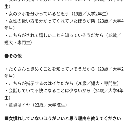
生）
・女のツボを分かっていると思う（19歳／大学2年生）
・女性の扱い方を分かってくれていたほうが楽（23歳／大学4
年生）
・こちらがされて嬉しいことを知っていそうだから（18歳／
短大・専門生）
●その他
・たくさんときめくことを知っていそうだから（20歳／大学2
年生）
・こちらが指示するのはイヤだから（20歳／短大・専門生）
・会話していて不快になることは少ないから（24歳／大学4年
生）
・童貞はイヤ（23歳／大学院生）
■女慣れしていないほうがいいと思う理由を教えてください