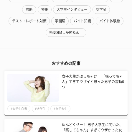
診断
特集
大学生インタビュー
奨学金
テスト・レポート対策
学園祭
バイト知識
バイト体験談
格安SIMしか勝たん！
おすすめの記事
女子大生がぶっちゃけ！ 「構ってちゃ
ん」すぎてウザイと思った男子の言動6
つ
#大学生白書
#大学生
#女子大生
めんどくせー！ 男子大学生に聞いた、
「察してちゃん」すぎてウザかった女