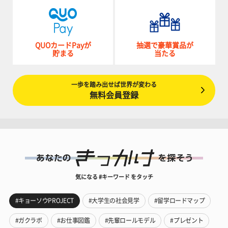
QUOカードPayが
抽選で豪華賞品が
貯まる
当たる
一歩を踏み出せば世界が変わる
無料会員登録
気になる #キーワード をタッチ
#キョーソウPROJECT
#大学生の社会見学
#留学ロードマップ
#ガクラボ
#お仕事図鑑
#先輩ロールモデル
#プレゼント