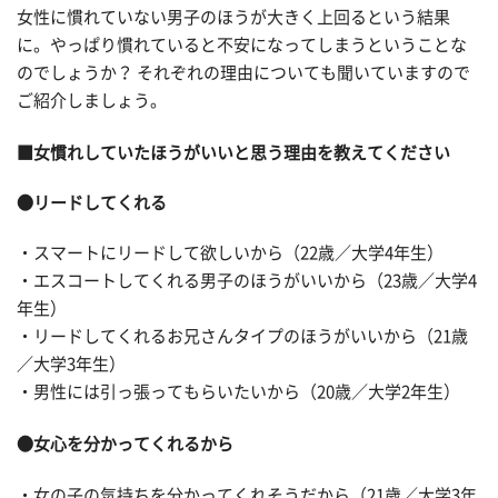
女性に慣れていない男子のほうが大きく上回るという結果
に。やっぱり慣れていると不安になってしまうということな
のでしょうか？ それぞれの理由についても聞いていますので
ご紹介しましょう。
■女慣れしていたほうがいいと思う理由を教えてください
●リードしてくれる
・スマートにリードして欲しいから（22歳／大学4年生）
・エスコートしてくれる男子のほうがいいから（23歳／大学4
年生）
・リードしてくれるお兄さんタイプのほうがいいから（21歳
／大学3年生）
・男性には引っ張ってもらいたいから（20歳／大学2年生）
●女心を分かってくれるから
・女の子の気持ちを分かってくれそうだから（21歳／大学3年