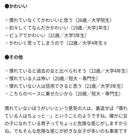
●かわいい
・慣れていなくてかわいいと思う（26歳／大学院生）
・初々しくてなんだかかわいい（19歳／大学1年生）
・ピュアでかわいい（21歳／大学3年生）
・かわいく思ってしまうので（22歳／大学4年生９
●その他
・慣れていると過去の女と比べられそう（22歳／大学4年生）
・慣れている人は怖い（20歳／短大・専門生）
・慣れていない人は信用できると思う（21歳／大学3年生）
・こちらのペースに乗せたいから（20歳／短大・専門生）
慣れていないほうがいいという意見の人は、裏返せば「慣れ
ている人はちょっと…」ということのようですね。確かに女
の子になれている男子ってちょっと危険な感じがしますから
ね。でもそんな危険な感じが好きな女子が多いのも事実です