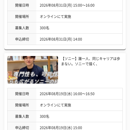
開催日時
2026年08月31日(月) 15:00〜16:00
開催場所
オンラインにて実施
募集人数
300名
申込締切
2026年08月31日(月) 14:00
【ソニー】誰一人、同じキャリアは歩
まない。ソニーで描く、
開催日時
2026年08月19日(水) 16:00〜16:50
開催場所
オンラインにて実施
募集人数
300名
申込締切
2026年08月19日(水) 15:00