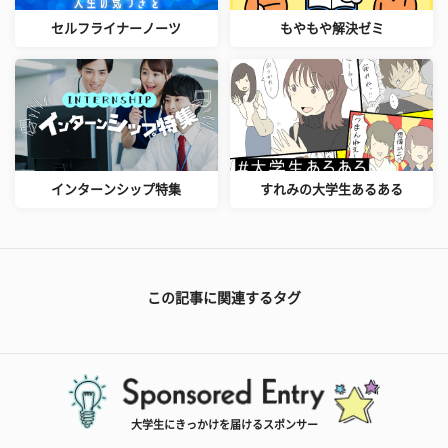
セルフライナーノーツ
もやもや解決ゼミ
インターンシップ特集
すれみの大学生あるある
この記事に関連するタグ
大学生にきっかけを届けるスポンサー