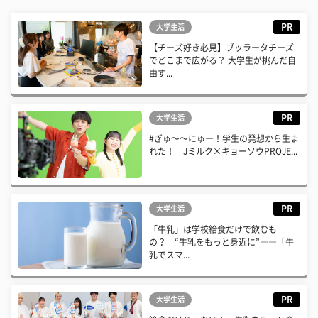
PR
大学生活
【チーズ好き必見】ブッラータチーズ
でどこまで広がる？ 大学生が挑んだ自
由す...
PR
大学生活
#ぎゅ〜〜にゅー！学生の発想から生ま
れた！ Jミルク×キョーソウPROJE...
PR
大学生活
「牛乳」は学校給食だけで飲むも
の？ “牛乳をもっと身近に”――「牛
乳でスマ...
PR
大学生活