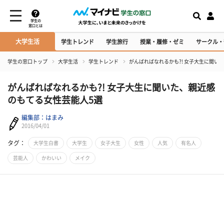
学生の
窓口とは
大学生活
学生トレンド
学生旅行
授業・履修・ゼミ
サークル・
学生の窓口トップ
大学生活
学生トレンド
がんばればなれるかも?! 女子大生に聞い
がんばればなれるかも?! 女子大生に聞いた、親近感
のもてる女性芸能人5選
編集部：はまみ
2016/04/01
タグ：
大学生白書
大学生
女子大生
女性
人気
有名人
芸能人
かわいい
メイク