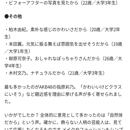
・ビフォーアフターの写真を見たから（22歳／大学3年生）
●その他
・柏木由紀。素朴な感じのかわいさだから（20歳／大学2年
生）
・本田翼。元気に振る舞えば雰囲気を出せそうだから（19歳
／大学1年生）
・柳原可奈子。おしゃれなぽっちゃりさんだから（26歳／大
学4年生）
・木村文乃。ナチュラルだから（21歳／大学3年生）
最も多かったのがAKB48の指原莉乃。「かわいいけどクラス
にいそう」など親近感を理由に挙げる声が多く寄せられまし
た。
いかがでしたか？ 全体的に意見として多かったのは「自然体
だから」という声。確かに、飾らない人柄の芸能人は、見て
いて応援したくなるものです.メイクやファッションもシンプ