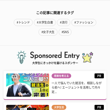
この記事に関連するタグ
#トレンド
#大学生白書
#流行
#ファッション
#女子大生
#SNS
大学生にきっかけを届けるスポンサー
PR
将来を考える
一人で悩んでいた就活を、相談しなが
ら前へ! エージェントを活用して内々
定...
PR
大学生活