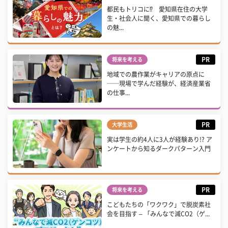
都民もトリコに⁉ 愛知県在住の大学
生・社会人に聞く、愛知県での暮らし
の魅...
PR
将来を考える
地域での農作業がキャリアの原点に
──現場で学んだ経験が、経済産業省
の仕事...
PR
大学生活
実は学生の約4人に3人が経験あり!? ア
ンケートから知るダークパターン入門
PR
将来を考える
こどもたちの「ワクワク」で脱炭素社
会を目指す – 「みんなで減CO2（ゲ...