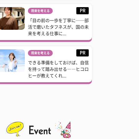
PR
将来を考える
「目の前の一歩を丁寧に──部
活で磨いたタフネスが、国の未
来を考える仕事に...
PR
将来を考える
できる準備をしておけば、自信
を持って踏み出せる――ヒコロ
ヒーが教えてくれ...