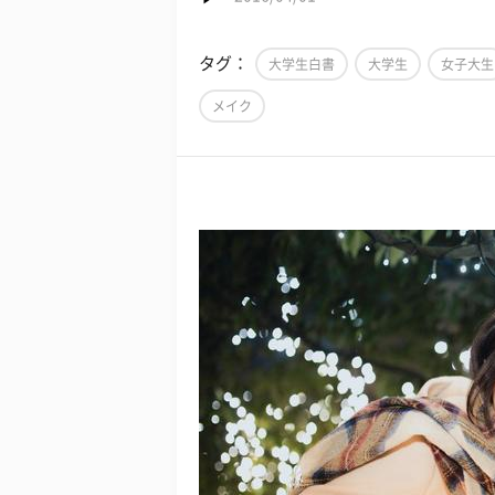
タグ：
大学生白書
大学生
女子大生
メイク