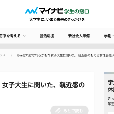
将来を考える
就活応援
新社会人準備
学割
ンド
がんばればなれるかも?! 女子大生に聞いた、親近感のもてる女性芸能人
学
! 女子大生に聞いた、親近感の
体
き
学
あとで読む