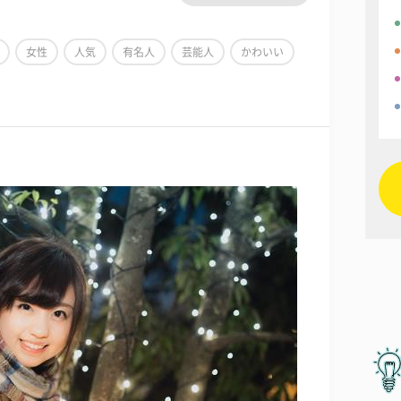
女性
人気
有名人
芸能人
かわいい