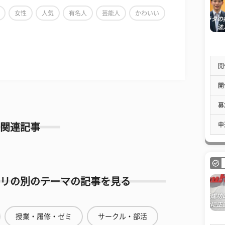
女性
人気
有名人
芸能人
かわいい
開
開
募
申
関連記事
リの別のテーマの記事を見る
授業・履修・ゼミ
サークル・部活