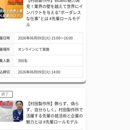
【村田製作所】BtoBの魅力発
見！業界の壁を越えて世界にイ
ンパクトを与える“ボーダレス
な仕事”とは #先輩ロールモデ
ル
催日時
2026年06月09日(火) 15:00〜16:00
催場所
オンラインにて実施
集人数
300名
込締切
2026年06月09日(火) 14:00
終了
【村田製作所】飾らず、偽ら
ず、自分らしく。村田製作所で
活躍する先輩の就活術と企業の
魅力とは #先輩ロールモデル