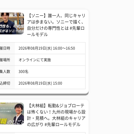
【ソニー】誰一人、同じキャリ
アは歩まない。ソニーで描く、
自分だけの専門性とは #先輩ロ
ールモデル
催日時
2026年08月19日(水) 16:00〜16:50
催場所
オンラインにて実施
集人数
300名
込締切
2026年08月19日(水) 15:00
【大林組】転勤&ジョブローテ
は怖くない！九州の現場から設
計・見積へ。大林組のキャリア
の広がり #先輩ロールモデル