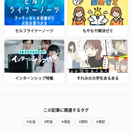
セルフライナーノーツ
もやもや解決ゼミ
インターンシップ特集
すれみの大学生あるある
この記事に関連するタグ
#お金
#貯金
#借金
#節約
#格安