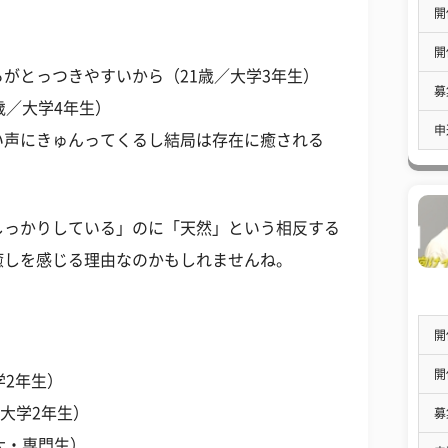
開
開
がとっつきやすいから（21歳／大学3年生）
募
歳／大学4年生）
申
い声にきゅんってくるし結局は存在に癒される
しっかりしている」のに「天然」という相反する
癒しを感じる理由なのかもしれませんね。
開
開
学2年生）
大学2年生）
募
大・専門生）