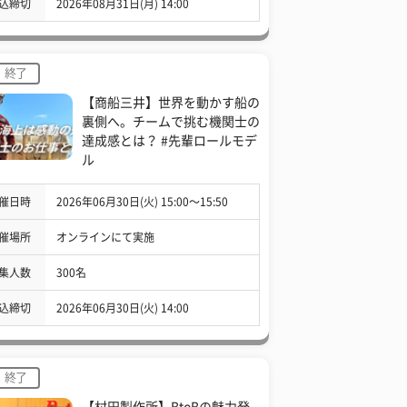
込締切
2026年08月31日(月) 14:00
終了
【商船三井】世界を動かす船の
裏側へ。チームで挑む機関士の
達成感とは？ #先輩ロールモデ
ル
催日時
2026年06月30日(火) 15:00〜15:50
催場所
オンラインにて実施
集人数
300名
込締切
2026年06月30日(火) 14:00
終了
【村田製作所】BtoBの魅力発