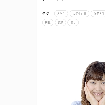
タグ：
大学生
大学生白書
女子大生
男性
笑顔
癒し