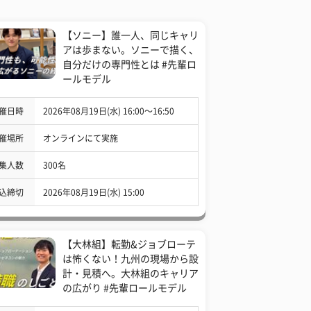
【ソニー】誰一人、同じキャリ
アは歩まない。ソニーで描く、
自分だけの専門性とは #先輩ロ
ールモデル
催日時
2026年08月19日(水) 16:00〜16:50
催場所
オンラインにて実施
集人数
300名
込締切
2026年08月19日(水) 15:00
【大林組】転勤&ジョブローテ
は怖くない！九州の現場から設
計・見積へ。大林組のキャリア
の広がり #先輩ロールモデル