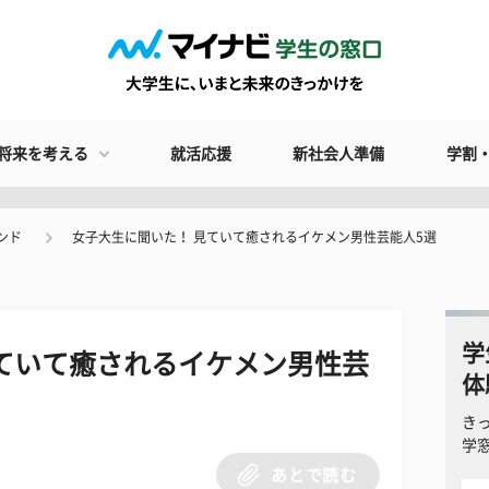
将来を考える
就活応援
新社会人準備
学割
ンド
女子大生に聞いた！ 見ていて癒されるイケメン男性芸能人5選
学
ていて癒されるイケメン男性芸
体
き
学
あとで読む