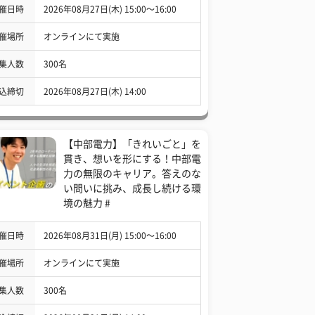
催日時
2026年08月27日(木) 15:00〜16:00
催場所
オンラインにて実施
集人数
300名
込締切
2026年08月27日(木) 14:00
【中部電力】「きれいごと」を
貫き、想いを形にする！中部電
力の無限のキャリア。答えのな
い問いに挑み、成長し続ける環
境の魅力 #
催日時
2026年08月31日(月) 15:00〜16:00
催場所
オンラインにて実施
集人数
300名