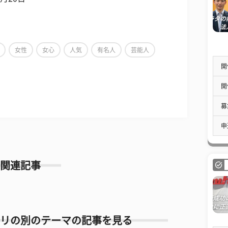
女性
女心
人気
有名人
芸能人
開
開
募
申
関連記事
リの別のテーマの記事を見る