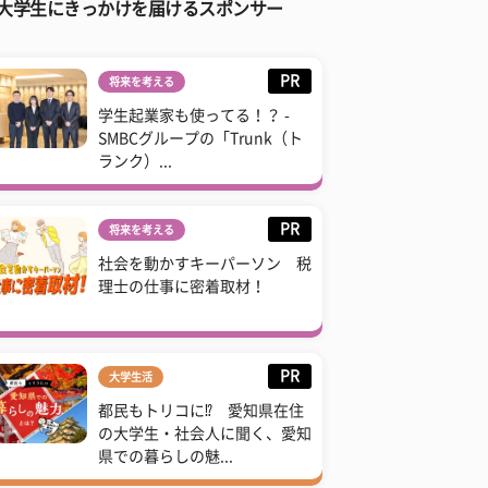
大学生にきっかけを届けるスポンサー
PR
将来を考える
学生起業家も使ってる！？ -
SMBCグループの「Trunk（ト
ランク）...
PR
将来を考える
社会を動かすキーパーソン 税
理士の仕事に密着取材！
PR
大学生活
都民もトリコに⁉ 愛知県在住
の大学生・社会人に聞く、愛知
県での暮らしの魅...