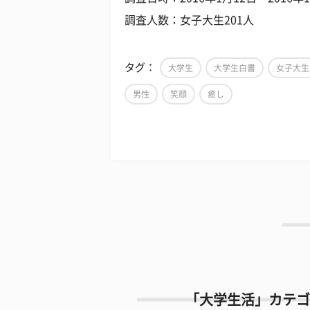
調査人数：女子大生201人
タグ：
大学生
大学生白書
女子大生
男性
笑顔
癒し
「大学生活」カテゴ