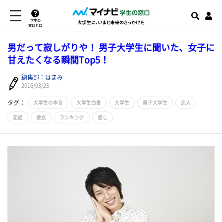
学生の
窓口とは
男だって寂しがりや！ 男子大学生に聞いた、女子に
甘えたくなる瞬間Top5！
編集部：はまみ
2016/03/23
タグ：
大学生の本音
大学生白書
大学生
男子大学生
恋人
恋愛
彼女
ランキング
癒し