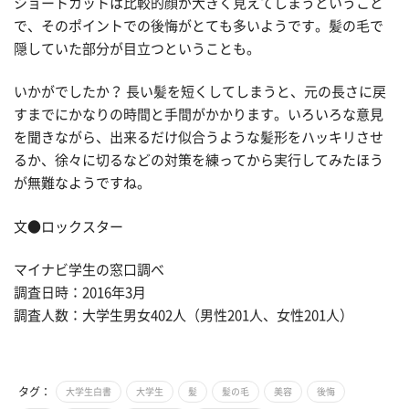
ショートカットは比較的顔が大きく見えてしまうということ
で、そのポイントでの後悔がとても多いようです。髪の毛で
隠していた部分が目立つということも。
いかがでしたか？ 長い髪を短くしてしまうと、元の長さに戻
すまでにかなりの時間と手間がかかります。いろいろな意見
を聞きながら、出来るだけ似合うような髪形をハッキリさせ
るか、徐々に切るなどの対策を練ってから実行してみたほう
が無難なようですね。
文●ロックスター
マイナビ学生の窓口調べ
調査日時：2016年3月
調査人数：大学生男女402人（男性201人、女性201人）
タグ：
大学生白書
大学生
髪
髪の毛
美容
後悔