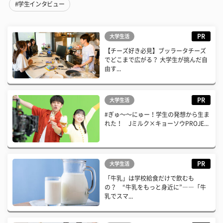
#学生インタビュー
PR
大学生活
【チーズ好き必見】ブッラータチーズ
でどこまで広がる？ 大学生が挑んだ自
由す...
PR
大学生活
#ぎゅ〜〜にゅー！学生の発想から生ま
れた！ Jミルク×キョーソウPROJE...
PR
大学生活
「牛乳」は学校給食だけで飲むも
の？ “牛乳をもっと身近に”――「牛
乳でスマ...