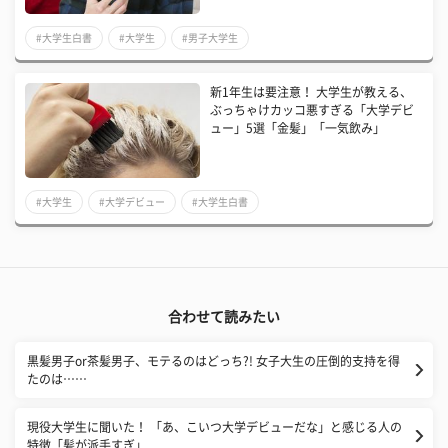
#大学生白書
#大学生
#男子大学生
新1年生は要注意！ 大学生が教える、
ぶっちゃけカッコ悪すぎる「大学デビ
ュー」5選「金髪」「一気飲み」
#大学生
#大学デビュー
#大学生白書
合わせて読みたい
黒髪男子or茶髪男子、モテるのはどっち?! 女子大生の圧倒的支持を得
たのは……
現役大学生に聞いた！ 「あ、こいつ大学デビューだな」と感じる人の
特徴「髪が派手すぎ」