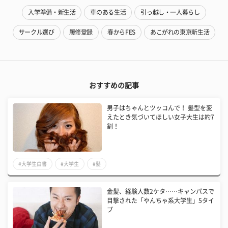
入学準備・新生活
車のある生活
引っ越し・一人暮らし
サークル選び
履修登録
春からFES
あこがれの東京新生活
おすすめの記事
男子はちゃんとツッコんで！ 髪型を変
えたとき気づいてほしい女子大生は約7
割！
#大学生白書
#大学生
#髪
金髪、経験人数2ケタ……キャンパスで
目撃された「やんちゃ系大学生」5タイ
プ