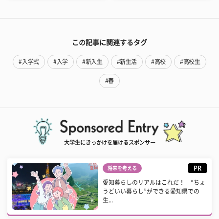
この記事に関連するタグ
#入学式
#入学
#新入生
#新生活
#高校
#高校生
#春
大学生にきっかけを届けるスポンサー
PR
将来を考える
愛知暮らしのリアルはこれだ！ “ちょ
うどいい暮らし”ができる愛知県での
生...