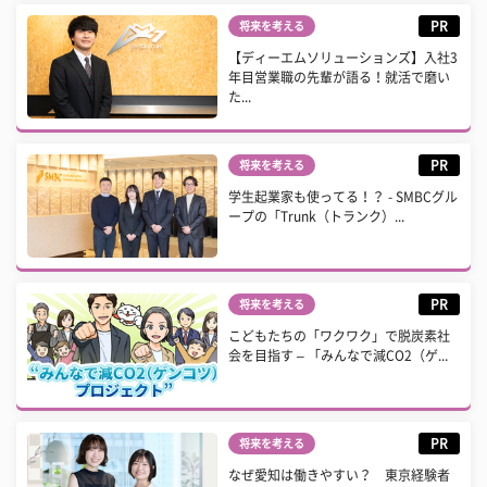
PR
将来を考える
【ディーエムソリューションズ】入社3
年目営業職の先輩が語る！就活で磨い
た...
PR
将来を考える
学生起業家も使ってる！？ - SMBCグル
ープの「Trunk（トランク）...
PR
将来を考える
こどもたちの「ワクワク」で脱炭素社
会を目指す – 「みんなで減CO2（ゲ...
PR
将来を考える
なぜ愛知は働きやすい？ 東京経験者