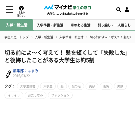
学生の
窓口とは
入学・新生活
入学準備・新生活
車のある生活
引っ越し・一人暮らし
学生の窓口トップ
入学・新生活
入学準備・新生活
切る前によ～く考えて！ 髪を短
切る前によ～く考えて！ 髪を短くして「失敗した」
と後悔したことがある大学生は約5割
編集部：はまみ
2016/03/22
タグ：
大学生白書
大学生
髪
髪の毛
美容
後悔
失敗
イライラ
身だしなみ
ファッション