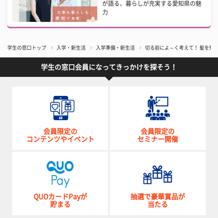
が語る、暮らしが充実する愛知県の魅
力
学生の窓口トップ
入学・新生活
入学準備・新生活
切る前によ～く考えて！ 髪を短
学生の窓口会員になってきっかけを探そう！
会員限定の
会員限定の
コンテンツやイベント
セミナー開催
QUOカードPayが
抽選で豪華賞品が
貯まる
当たる