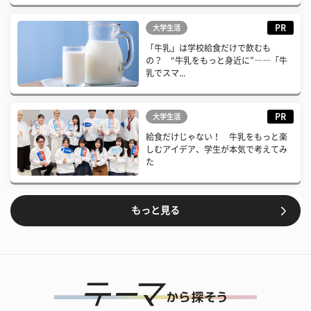
PR
大学生活
「牛乳」は学校給食だけで飲むも
の？ “牛乳をもっと身近に”――「牛
乳でスマ...
PR
大学生活
給食だけじゃない！ 牛乳をもっと楽
しむアイデア、学生が本気で考えてみ
た
もっと見る