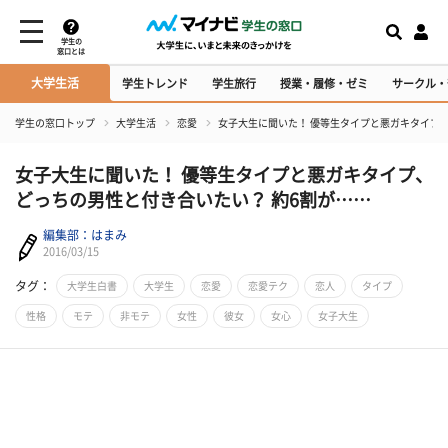
学生の
窓口とは
大学生活
学生トレンド
学生旅行
授業・履修・ゼミ
サークル・
学生の窓口トップ
大学生活
恋愛
女子大生に聞いた！ 優等生タイプと悪ガキタイプ、
女子大生に聞いた！ 優等生タイプと悪ガキタイプ、
どっちの男性と付き合いたい？ 約6割が……
編集部：はまみ
2016/03/15
タグ：
大学生白書
大学生
恋愛
恋愛テク
恋人
タイプ
性格
モテ
非モテ
女性
彼女
女心
女子大生