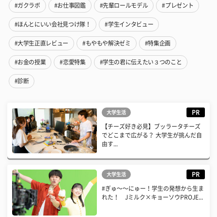
#ガクラボ
#お仕事図鑑
#先輩ロールモデル
#プレゼント
#ほんとにいい会社見つけ隊！
#学生インタビュー
#大学生正直レビュー
#もやもや解決ゼミ
#特集企画
#お金の授業
#恋愛特集
#学生の君に伝えたい３つのこと
#診断
PR
大学生活
【チーズ好き必見】ブッラータチーズ
でどこまで広がる？ 大学生が挑んだ自
由す...
PR
大学生活
#ぎゅ〜〜にゅー！学生の発想から生ま
れた！ Jミルク×キョーソウPROJE...