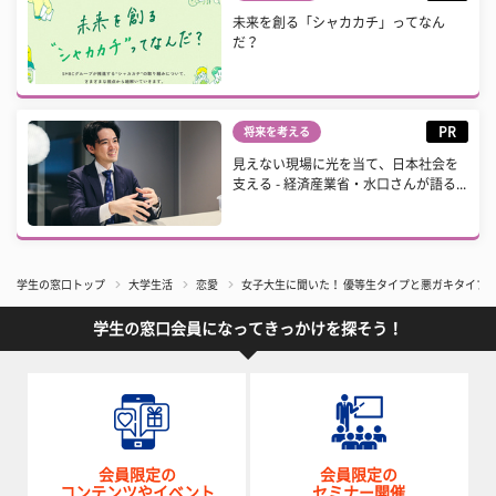
未来を創る「シャカカチ」ってなん
だ？
PR
将来を考える
見えない現場に光を当て、日本社会を
支える - 経済産業省・水口さんが語る...
学生の窓口トップ
大学生活
恋愛
女子大生に聞いた！ 優等生タイプと悪ガキタイプ、
学生の窓口会員になってきっかけを探そう！
会員限定の
会員限定の
コンテンツやイベント
セミナー開催