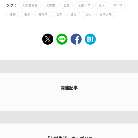
タグ：
大学生白書
大学生
恋愛
恋愛テク
恋人
タイプ
性格
モテ
非モテ
女性
彼女
女心
女子大生
関連記事