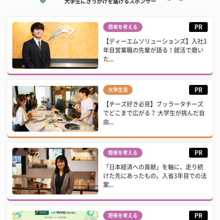
大学生にきっかけを届けるスポンサー
PR
将来を考える
【ディーエムソリューションズ】入社3
年目営業職の先輩が語る！就活で磨い
た...
PR
大学生活
【チーズ好き必見】ブッラータチーズ
でどこまで広がる？ 大学生が挑んだ自
由...
PR
将来を考える
「日本経済への貢献」を軸に、走り続
けた先にあったもの。入省3年目での法
案...
PR
将来を考える