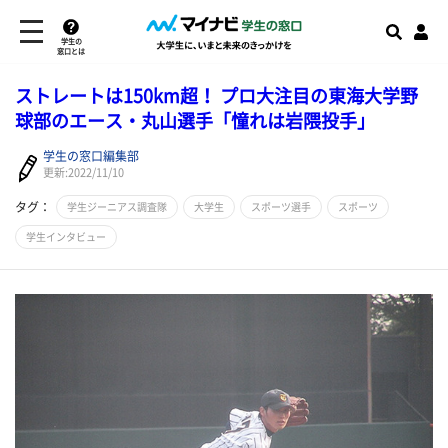
学生の
窓口とは
ストレートは150km超！ プロ大注目の東海大学野
球部のエース・丸山選手「憧れは岩隈投手」
学生の窓口編集部
更新:2022/11/10
タグ：
学生ジーニアス調査隊
大学生
スポーツ選手
スポーツ
学生インタビュー