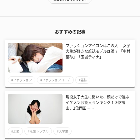
おすすめの記事
ファッションアイコンはこの人！ 女子
大生が好きな雑誌モデルは誰？ 「中村
里砂」「玉城ティナ」
#ファッション
#ファッションコーデ
#雑誌
現役女子大生に聞いた、顔だけで選ぶ
イケメン芸能人ランキング！ 3位福
山、2位岡田……
#恋愛
#恋愛トラブル
#大学生