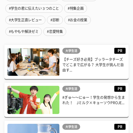
#学生の君に伝えたい３つのこと
#特集企画
#大学生正直レビュー
#診断
#お金の授業
#もやもや解決ゼミ
#恋愛特集
PR
大学生活
【チーズ好き必見】ブッラータチーズ
でどこまで広がる？ 大学生が挑んだ自
由す...
PR
大学生活
#ぎゅ〜〜にゅー！学生の発想から生ま
れた！ Jミルク×キョーソウPROJE...
PR
大学生活