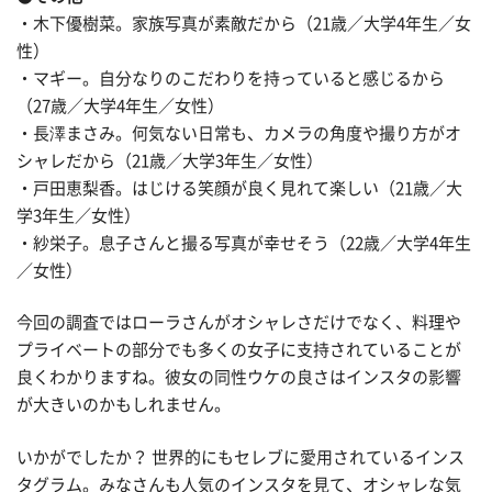
・木下優樹菜。家族写真が素敵だから（21歳／大学4年生／女
性）
・マギー。自分なりのこだわりを持っていると感じるから
（27歳／大学4年生／女性）
・長澤まさみ。何気ない日常も、カメラの角度や撮り方がオ
シャレだから（21歳／大学3年生／女性）
・戸田恵梨香。はじける笑顔が良く見れて楽しい（21歳／大
学3年生／女性）
・紗栄子。息子さんと撮る写真が幸せそう（22歳／大学4年生
／女性）
今回の調査ではローラさんがオシャレさだけでなく、料理や
プライベートの部分でも多くの女子に支持されていることが
良くわかりますね。彼女の同性ウケの良さはインスタの影響
が大きいのかもしれません。
いかがでしたか？ 世界的にもセレブに愛用されているインス
タグラム。みなさんも人気のインスタを見て、オシャレな気