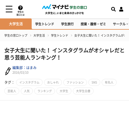
学生の
窓口とは
大学生活
学生トレンド
学生旅行
授業・履修・ゼミ
サークル・
学生の窓口トップ
大学生活
学生トレンド
女子大生に聞いた！ インスタグラムがオ
女子大生に聞いた！ インスタグラムがオシャレだと
思う芸能人ランキング！
編集部：はまみ
2016/03/10
タグ：
インスタグラム
おしゃれ
ファッション
SNS
有名人
芸能人
人気
ランキング
大学生
大学生白書