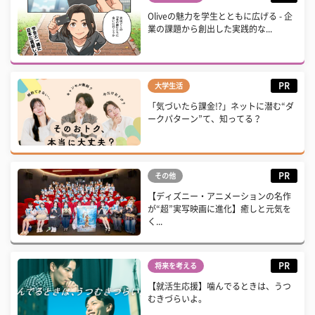
Oliveの魅力を学生とともに広げる - 企
業の課題から創出した実践的な...
PR
大学生活
「気づいたら課金!?」ネットに潜む“ダ
ークパターン”て、知ってる？
PR
その他
【ディズニー・アニメーションの名作
が“超”実写映画に進化】癒しと元気を
く...
PR
将来を考える
【就活生応援】噛んでるときは、うつ
むきづらいよ。