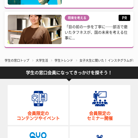
PR
将来を考える
「目の前の一歩を丁寧に──部活で磨
いたタフネスが、国の未来を考える仕
事に...
学生の窓口トップ
大学生活
学生トレンド
女子大生に聞いた！ インスタグラムがオ
学生の窓口会員になってきっかけを探そう！
会員限定の
会員限定の
コンテンツやイベント
セミナー開催