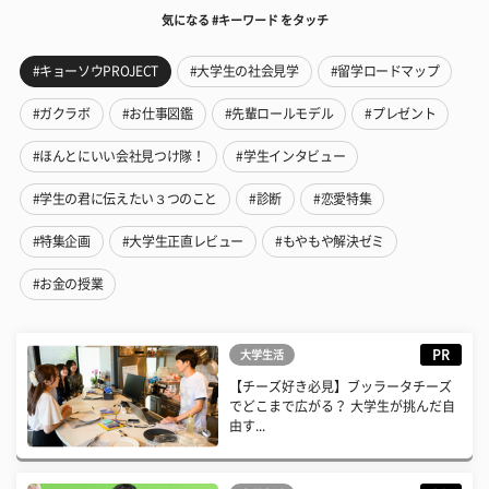
気になる #キーワード をタッチ
#キョーソウPROJECT
#大学生の社会見学
#留学ロードマップ
#ガクラボ
#お仕事図鑑
#先輩ロールモデル
#プレゼント
#ほんとにいい会社見つけ隊！
#学生インタビュー
#学生の君に伝えたい３つのこと
#診断
#恋愛特集
#特集企画
#大学生正直レビュー
#もやもや解決ゼミ
#お金の授業
PR
大学生活
【チーズ好き必見】ブッラータチーズ
でどこまで広がる？ 大学生が挑んだ自
由す...