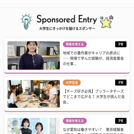
大学生にきっかけを届けるスポンサー
PR
将来を考える
地域での農作業がキャリアの原点に
──現場で学んだ経験が、経済産業省
の仕事...
PR
大学生活
【チーズ好き必見】ブッラータチーズ
でどこまで広がる？ 大学生が挑んだ自
由...
PR
将来を考える
なぜ愛知は働きやすい？ 東京経験者