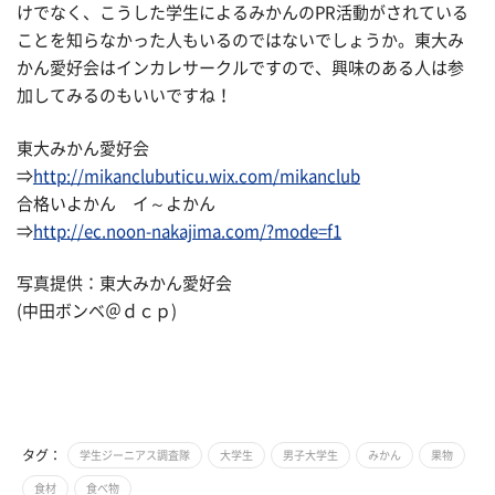
けでなく、こうした学生によるみかんのPR活動がされている
ことを知らなかった人もいるのではないでしょうか。東大み
かん愛好会はインカレサークルですので、興味のある人は参
加してみるのもいいですね！
東大みかん愛好会
⇒
http://mikanclubuticu.wix.com/mikanclub
合格いよかん イ～よかん
⇒
http://ec.noon-nakajima.com/?mode=f1
写真提供：東大みかん愛好会
(中田ボンベ＠ｄｃｐ)
タグ：
学生ジーニアス調査隊
大学生
男子大学生
みかん
果物
食材
食べ物