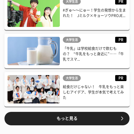
PR
大学生活
#ぎゅ〜〜にゅー！学生の発想から生ま
れた！ Jミルク×キョーソウPROJE...
PR
大学生活
「牛乳」は学校給食だけで飲むも
の？ “牛乳をもっと身近に”――「牛
乳でスマ...
PR
大学生活
給食だけじゃない！ 牛乳をもっと楽
しむアイデア、学生が本気で考えてみ
た
もっと見る