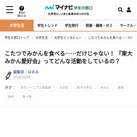
学生の
窓口とは
大学生活
学生トレンド
学生旅行
授業・履修・ゼミ
サークル・
学生の窓口トップ
大学生活
大学生インタビュー
こたつでみかんを食べる……だけじ
こたつでみかんを食べる……だけじゃない！ 『東大
みかん愛好会』ってどんな活動をしているの？
編集部：はまみ
2016/03/09
タグ：
学生ジーニアス調査隊
大学生
男子大学生
みかん
果物
食材
食べ物