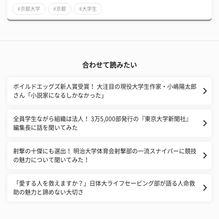
#京都大学
#京都
#大学生
合わせて読みたい
ボイルドエッグズ新人賞受賞！ 大注目の現役大学生作家・小嶋陽太郎
さん「小説家になるしかなかった」
全員学生ながら組織は法人！ 3万5,000部発行の『東京大学新聞社』
編集長に話を聞いてみた
射撃の十傑にも選出！ 明治大学体育会射撃部の一流スナイパーに競技
の魅力について聞いてみた！
「愛する人を救えますか？」日体大ライフセービング部が語る人命救
助の魅力と諦めない大切さ