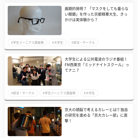
画期的発明？ 「マスクをしても曇らな
い眼鏡」を作った京都精華大生、きっ
かけは実体験から？
#学生ジーニアス調査隊
#大学生
#部活・サークル
大学生による公共電波のラジオ番組！
FM西東京『ミッドナイトスクール』っ
てナニ？
#部活・サークル
#学生ジーニアス調査隊
#大学生
京大の頭脳で考えるカレーとは!? 独自
の研究を進める「京大カレー部」に直
撃！