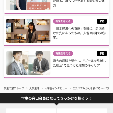
が語る、暮らしが充実する愛知県の魅
力
PR
将来を考える
「日本経済への貢献」を軸に、走り続
けた先にあったもの。入省3年目での法
案...
PR
将来を考える
過去の経験を活かし、“ゴールを見越し
た就活”で見つけた理想のキャリア
学生の窓口トップ
大学生活
大学生インタビュー
こたつでみかんを食べる……だけじ
学生の窓口会員になってきっかけを探そう！