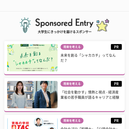
大学生にきっかけを届けるスポンサー
PR
将来を考える
未来を創る「シャカカチ」ってなん
だ？
PR
将来を考える
「社会を動かす」情熱と視点 - 経済産
業省の若手職員が語るキャリアと経験
PR
将来を考える
会計のプロ「税理士」「公認会計士」