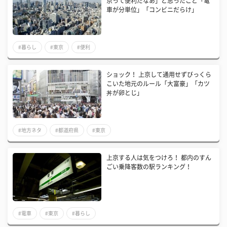
京って便利だなあ」と思ったこと「電
車が分単位」「コンビニだらけ」
#暮らし
#東京
#便利
ショック！ 上京して通用せずびっくら
こいた地元のルール「大富豪」「カツ
丼が卵とじ」
#地方ネタ
#都道府県
#東京
上京する人は気をつけろ！ 都内のすん
ごい乗降客数の駅ランキング！
#電車
#東京
#暮らし