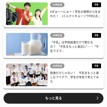
PR
大学生活
#ぎゅ〜〜にゅー！学生の発想から生ま
れた！ Jミルク×キョーソウPROJE...
PR
大学生活
「牛乳」は学校給食だけで飲むも
の？ “牛乳をもっと身近に”――「牛
乳でスマ...
PR
大学生活
給食だけじゃない！ 牛乳をもっと楽
しむアイデア、学生が本気で考えてみ
た
もっと見る