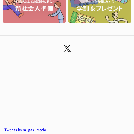
Tweets by m_gakumado