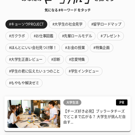
気になる #キーワード をタッチ
#キョーソウPROJECT
#大学生の社会見学
#留学ロードマップ
#ガクラボ
#お仕事図鑑
#先輩ロールモデル
#プレゼント
#ほんとにいい会社見つけ隊！
#お金の授業
#特集企画
#大学生正直レビュー
#診断
#恋愛特集
#学生の君に伝えたい３つのこと
#学生インタビュー
#もやもや解決ゼミ
PR
大学生活
【チーズ好き必見】ブッラータチーズ
でどこまで広がる？ 大学生が挑んだ自
由す...