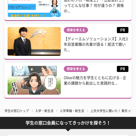
ってどんな仕事？ 何が違うの？ 資格
の...
PR
将来を考える
【ディーエムソリューションズ】入社3
年目営業職の先輩が語る！就活で磨い
た...
PR
将来を考える
Oliveの魅力を学生とともに広げる - 企
業の課題から創出した実践的な...
学生の窓口トップ
入学・新生活
入学準備・新生活
上京大学生に聞いた！ 東京って
学生の窓口会員になってきっかけを探そう！