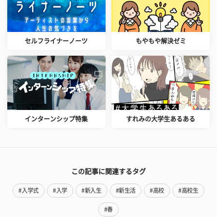
セルフライナーノーツ
もやもや解決ゼミ
インターンシップ特集
すれみの大学生あるある
この記事に関連するタグ
#入学式
#入学
#新入生
#新生活
#高校
#高校生
#春