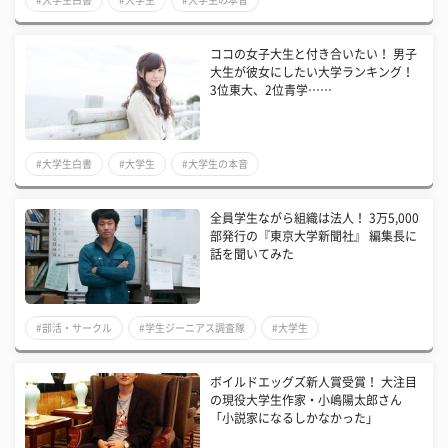
ココの女子大生と付き合いたい！ 男子
大生が彼女にしたい大学ランキング！
3位東大、2位青学……
#大学生白書
#大学生
#大学生の本音
全員学生ながら組織は法人！ 3万5,000
部発行の『東京大学新聞社』 編集長に
話を聞いてみた
#部活・サークル
#学生ジーニアス調査隊
#大学生
ボイルドエッグズ新人賞受賞！ 大注目
の現役大学生作家・小嶋陽太郎さん
「小説家になるしかなかった」