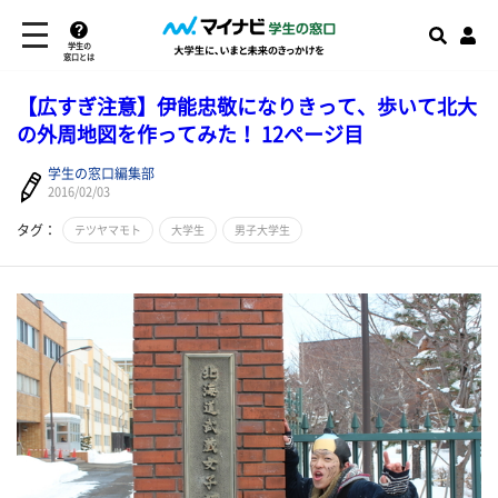
学生の
窓口とは
【広すぎ注意】伊能忠敬になりきって、歩いて北大
の外周地図を作ってみた！ 12ページ目
学生の窓口編集部
2016/02/03
タグ：
テツヤマモト
大学生
男子大学生