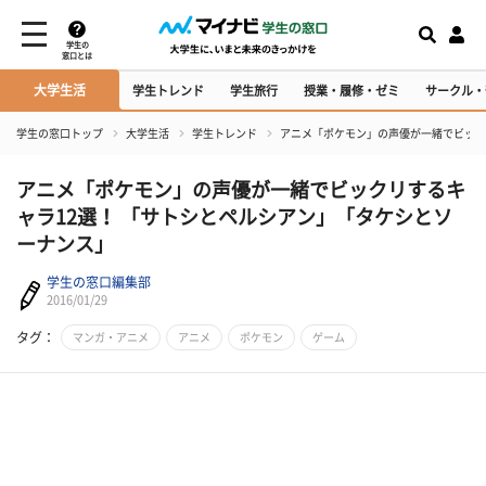
学生の
窓口とは
大学生活
学生トレンド
学生旅行
授業・履修・ゼミ
サークル・
学生の窓口トップ
大学生活
学生トレンド
アニメ「ポケモン」の声優が一緒でビック
アニメ「ポケモン」の声優が一緒でビックリするキ
ャラ12選！ 「サトシとペルシアン」「タケシとソ
ーナンス」
学生の窓口編集部
2016/01/29
タグ：
マンガ・アニメ
アニメ
ポケモン
ゲーム