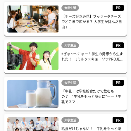
PR
大学生活
【チーズ好き必見】ブッラータチーズ
でどこまで広がる？ 大学生が挑んだ自
由す...
PR
大学生活
#ぎゅ〜〜にゅー！学生の発想から生ま
れた！ Jミルク×キョーソウPROJE...
PR
大学生活
「牛乳」は学校給食だけで飲むも
の？ “牛乳をもっと身近に”――「牛
乳でスマ...
PR
大学生活
給食だけじゃない！ 牛乳をもっと楽