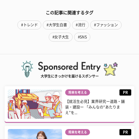
この記事に関連するタグ
#トレンド
#大学生白書
#流行
#ファッション
#女子大生
#SNS
大学生にきっかけを届けるスポンサー
PR
将来を考える
【就活生必見】業界研究ー道路・舗
装・建設ー 「みんなの“あたりま
え”を...
PR
将来を考える