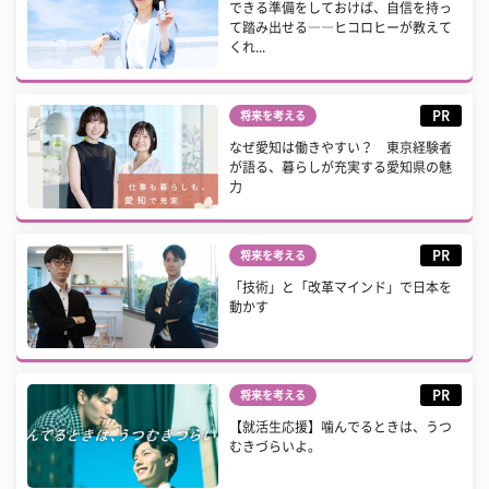
できる準備をしておけば、自信を持っ
て踏み出せる――ヒコロヒーが教えて
くれ...
PR
将来を考える
なぜ愛知は働きやすい？ 東京経験者
が語る、暮らしが充実する愛知県の魅
力
PR
将来を考える
「技術」と「改革マインド」で日本を
動かす
PR
将来を考える
【就活生応援】噛んでるときは、うつ
むきづらいよ。