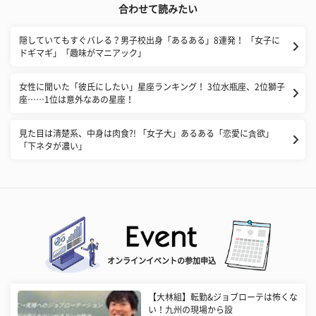
合わせて読みたい
隠していてもすぐバレる？男子校出身「あるある」8連発！ 「女子に
ドギマギ」「趣味がマニアック」
女性に聞いた「彼氏にしたい」星座ランキング！ 3位水瓶座、2位獅子
座……1位は意外なあの星座！
見た目は清楚系、中身は肉食?! 「女子大」あるある「恋愛に貪欲」
「下ネタが濃い」
オンラインイベントの参加申込
【大林組】転勤&ジョブローテは怖くな
い！九州の現場から設