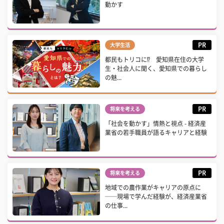
動かす
PR
大学生活
都民もトリコに⁉ 愛知県在住の大学
生・社会人に聞く、愛知県での暮らし
の魅...
PR
将来を考える
「社会を動かす」情熱と視点 - 経済産
業省の若手職員が語るキャリアと経験
PR
将来を考える
地域での農作業がキャリアの原点に
──現場で学んだ経験が、経済産業省
の仕事...