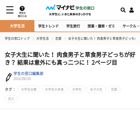
学生の
窓口とは
大学生活
学生トレンド
学生旅行
授業・履修・ゼミ
サークル・
学生の窓口トップ
大学生活
恋愛
女子大生に聞いた！ 肉食男子と草食男子どっちが
女子大生に聞いた！ 肉食男子と草食男子どっちが好
き？ 結果は意外にも真っ二つに！ 2ページ目
学生の窓口編集部
2016/06/26
タグ：
大学生白書
大学生の本音
大学生
女子大生
恋愛
恋人