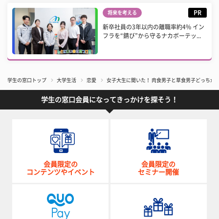
PR
将来を考える
新卒社員の3年以内の離職率約4% イン
フラを“錆び”から守るナカボーテッ...
学生の窓口トップ
大学生活
恋愛
女子大生に聞いた！ 肉食男子と草食男子どっちが
学生の窓口会員になってきっかけを探そう！
会員限定の
会員限定の
コンテンツやイベント
セミナー開催