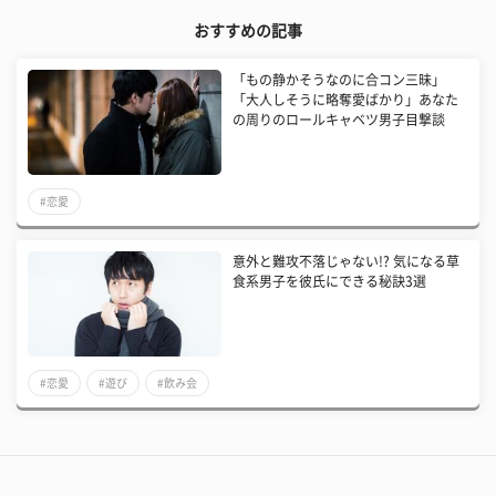
おすすめの記事
「もの静かそうなのに合コン三昧」
「大人しそうに略奪愛ばかり」あなた
の周りのロールキャベツ男子目撃談
#恋愛
意外と難攻不落じゃない!? 気になる草
食系男子を彼氏にできる秘訣3選
#恋愛
#遊び
#飲み会