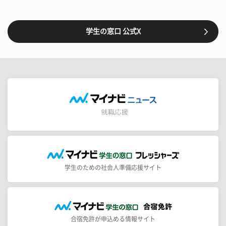
学生の窓口 公式X
学生のための社会人準備応援サイト
合宿免許が申込める情報サイト