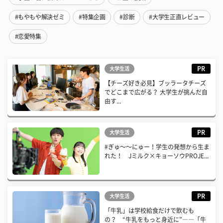
#もやもや解決ゼミ
#特集企画
#診断
#大学生正直レビュー
#恋愛特集
PR
大学生活
【チーズ好き必見】ブッラータチーズ
でどこまで広がる？ 大学生が挑んだ自
由す...
PR
大学生活
#ぎゅ〜〜にゅー！学生の発想から生ま
れた！ Jミルク×キョーソウPROJE...
PR
大学生活
「牛乳」は学校給食だけで飲むも
の？ “牛乳をもっと身近に”――「牛