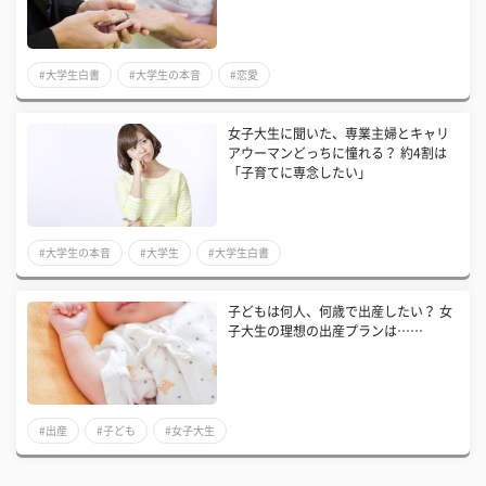
#大学生白書
#大学生の本音
#恋愛
女子大生に聞いた、専業主婦とキャリ
アウーマンどっちに憧れる？ 約4割は
「子育てに専念したい」
#大学生の本音
#大学生
#大学生白書
子どもは何人、何歳で出産したい？ 女
子大生の理想の出産プランは……
#出産
#子ども
#女子大生