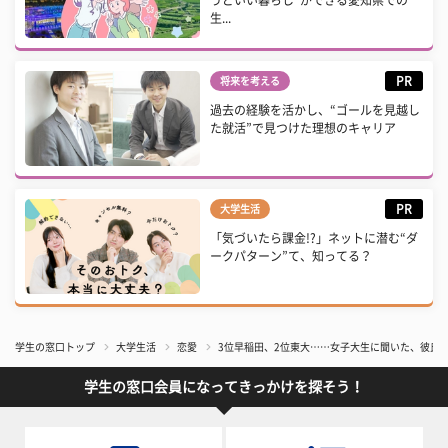
うどいい暮らし”ができる愛知県での
生...
PR
将来を考える
過去の経験を活かし、“ゴールを見越し
た就活”で見つけた理想のキャリア
PR
大学生活
「気づいたら課金!?」ネットに潜む“ダ
ークパターン”て、知ってる？
学生の窓口トップ
大学生活
恋愛
3位早稲田、2位東大……女子大生に聞いた、彼氏
学生の窓口会員になってきっかけを探そう！