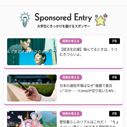
大学生にきっかけを届けるスポンサー
PR
将来を考える
【就活生応援】噛んでるときは、うつ
むきづらいよ。
PR
将来を考える
日本の通信市場はなぜ“複雑で面白
い”のか──IIJmioが切り拓いたMV...
PR
将来を考える
愛知暮らしのリアルはこれだ！ “ちょ