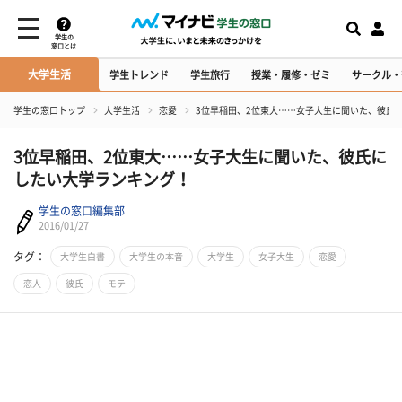
学生の
窓口とは
大学生活
学生トレンド
学生旅行
授業・履修・ゼミ
サークル・
学生の窓口トップ
大学生活
恋愛
3位早稲田、2位東大……女子大生に聞いた、彼氏
3位早稲田、2位東大……女子大生に聞いた、彼氏に
したい大学ランキング！
学生の窓口編集部
2016/01/27
タグ：
大学生白書
大学生の本音
大学生
女子大生
恋愛
恋人
彼氏
モテ