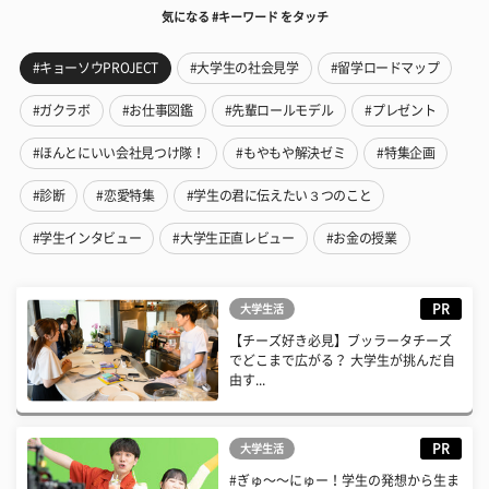
気になる #キーワード をタッチ
#キョーソウPROJECT
#大学生の社会見学
#留学ロードマップ
#ガクラボ
#お仕事図鑑
#先輩ロールモデル
#プレゼント
#ほんとにいい会社見つけ隊！
#もやもや解決ゼミ
#特集企画
#診断
#恋愛特集
#学生の君に伝えたい３つのこと
#学生インタビュー
#大学生正直レビュー
#お金の授業
PR
大学生活
【チーズ好き必見】ブッラータチーズ
でどこまで広がる？ 大学生が挑んだ自
由す...
PR
大学生活
#ぎゅ〜〜にゅー！学生の発想から生ま