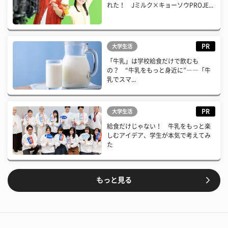
れた！ Jミルク×キョーソウPROJE...
PR
大学生活
「牛乳」は学校給食だけで飲むも
の？ “牛乳をもっと身近に”――「牛
乳でスマ...
PR
大学生活
給食だけじゃない！ 牛乳をもっと楽
しむアイデア、学生が本気で考えてみ
た
もっと見る