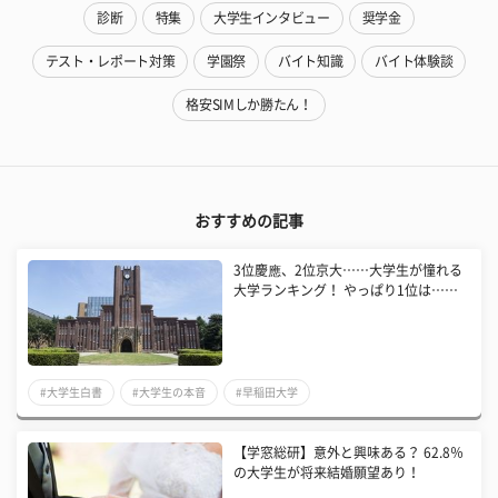
診断
特集
大学生インタビュー
奨学金
テスト・レポート対策
学園祭
バイト知識
バイト体験談
格安SIMしか勝たん！
おすすめの記事
3位慶應、2位京大……大学生が憧れる
大学ランキング！ やっぱり1位は……
#大学生白書
#大学生の本音
#早稲田大学
【学窓総研】意外と興味ある？ 62.8％
の大学生が将来結婚願望あり！