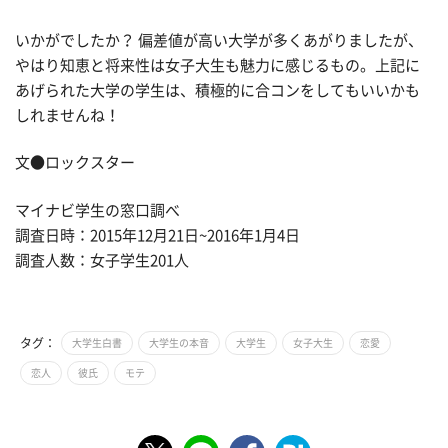
いかがでしたか？ 偏差値が高い大学が多くあがりましたが、
やはり知恵と将来性は女子大生も魅力に感じるもの。上記に
あげられた大学の学生は、積極的に合コンをしてもいいかも
しれませんね！
文●ロックスター
マイナビ学生の窓口調べ
調査日時：2015年12月21日~2016年1月4日
調査人数：女子学生201人
タグ：
大学生白書
大学生の本音
大学生
女子大生
恋愛
恋人
彼氏
モテ