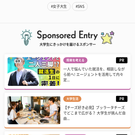
#女子大生
#SNS
大学生にきっかけを届けるスポンサー
PR
将来を考える
一人で悩んでいた就活を、相談しなが
ら前へ! エージェントを活用して内々
定...
PR
大学生活
【チーズ好き必見】ブッラータチーズ
でどこまで広がる？ 大学生が挑んだ自
由...