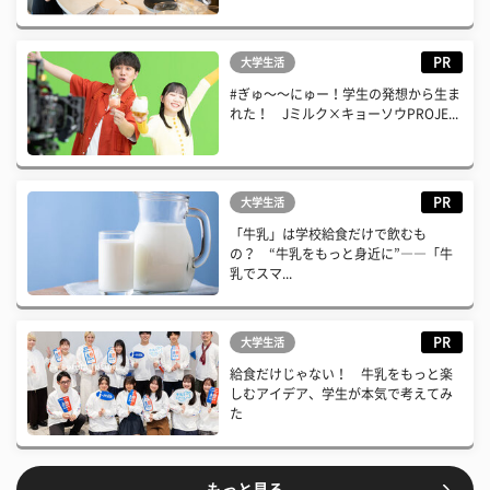
PR
大学生活
#ぎゅ〜〜にゅー！学生の発想から生ま
れた！ Jミルク×キョーソウPROJE...
PR
大学生活
「牛乳」は学校給食だけで飲むも
の？ “牛乳をもっと身近に”――「牛
乳でスマ...
PR
大学生活
給食だけじゃない！ 牛乳をもっと楽
しむアイデア、学生が本気で考えてみ
た