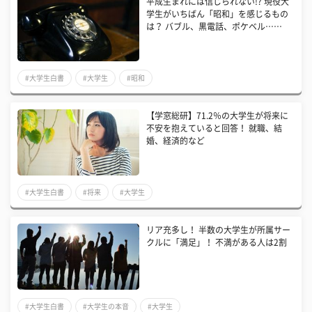
平成生まれには信じられない!? 現役大
学生がいちばん「昭和」を感じるもの
は？ バブル、黒電話、ポケベル……
#大学生白書
#大学生
#昭和
【学窓総研】71.2％の大学生が将来に
不安を抱えていると回答！ 就職、結
婚、経済的など
#大学生白書
#将来
#大学生
リア充多し！ 半数の大学生が所属サー
クルに「満足」！ 不満がある人は2割
#大学生白書
#大学生の本音
#大学生