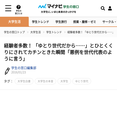
学生の
窓口とは
大学生活
学生トレンド
学生旅行
授業・履修・ゼミ
サークル・
学生の窓口トップ
大学生活
学生トレンド
経験者多数！ 「ゆとり世代だから……」
経験者多数！ 「ゆとり世代だから……」とひとくく
りにされてカチンときた瞬間「悪例を世代代表のよ
うに言う」
学生の窓口編集部
2016/01/23
タグ：
大学生白書
大学生の本音
大学生
ゆとり世代