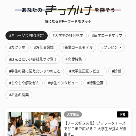
気になる #キーワード をタッチ
#キョーソウPROJECT
#大学生の社会見学
#留学ロードマップ
#ガクラボ
#お仕事図鑑
#先輩ロールモデル
#プレゼント
#ほんとにいい会社見つけ隊！
#恋愛特集
#学生の君に伝えたい３つのこと
#大学生正直レビュー
#診断
#もやもや解決ゼミ
#学生インタビュー
#特集企画
#お金の授業
PR
大学生活
【チーズ好き必見】ブッラータチーズ
でどこまで広がる？ 大学生が挑んだ自
由す...