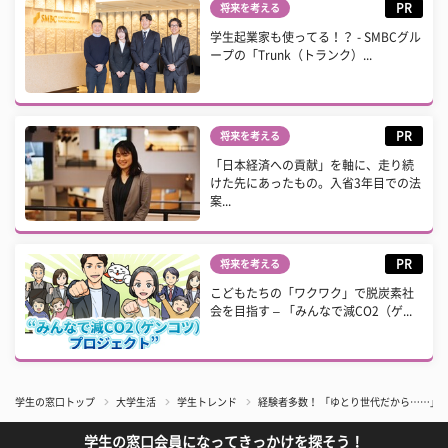
PR
将来を考える
学生起業家も使ってる！？ - SMBCグル
ープの「Trunk（トランク）...
PR
将来を考える
「日本経済への貢献」を軸に、走り続
けた先にあったもの。入省3年目での法
案...
PR
将来を考える
こどもたちの「ワクワク」で脱炭素社
会を目指す – 「みんなで減CO2（ゲ...
学生の窓口トップ
大学生活
学生トレンド
経験者多数！ 「ゆとり世代だから……」
学生の窓口会員になってきっかけを探そう！