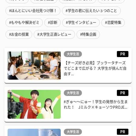
#ほんとにいい会社見つけ隊！
#学生の君に伝えたい３つのこと
#もやもや解決ゼミ
#診断
#学生インタビュー
#恋愛特集
#お金の授業
#大学生正直レビュー
#特集企画
PR
大学生活
【チーズ好き必見】ブッラータチーズ
でどこまで広がる？ 大学生が挑んだ自
由す...
PR
大学生活
#ぎゅ〜〜にゅー！学生の発想から生ま
れた！ Jミルク×キョーソウPROJE...
PR
大学生活