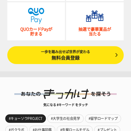
QUOカードPayが
抽選で豪華賞品が
貯まる
当たる
一歩を踏み出せば世界が変わる
無料会員登録
気になる #キーワード をタッチ
#キョーソウPROJECT
#大学生の社会見学
#留学ロードマップ
#ガクラボ
#お仕事図鑑
#先輩ロールモデル
#プレゼント