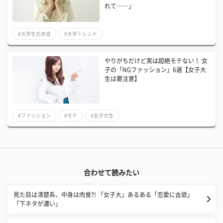
れて……」
#大学生の本音
#大学トレンド
やりがちだけど実は超絶モテない！ 女
子の「NGファッション」6選【女子大
生は要注意】
#ファッション
#モテ
#女子大生
合わせて読みたい
見た目は清楚系、中身は肉食?! 「女子大」あるある「恋愛に貪欲」
「下ネタが濃い」