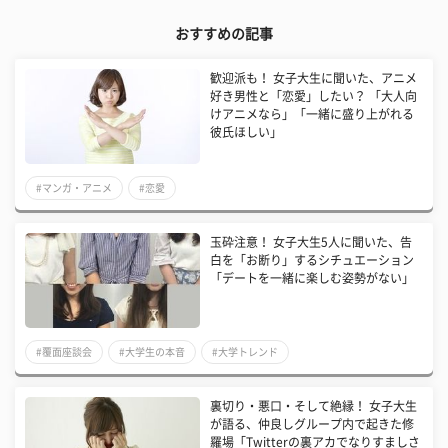
おすすめの記事
歓迎派も！ 女子大生に聞いた、アニメ
好き男性と「恋愛」したい？ 「大人向
けアニメなら」「一緒に盛り上がれる
彼氏ほしい」
#マンガ・アニメ
#恋愛
玉砕注意！ 女子大生5人に聞いた、告
白を「お断り」するシチュエーション
「デートを一緒に楽しむ姿勢がない」
#覆面座談会
#大学生の本音
#大学トレンド
裏切り・悪口・そして絶縁！ 女子大生
が語る、仲良しグループ内で起きた修
羅場「Twitterの裏アカでなりすましさ