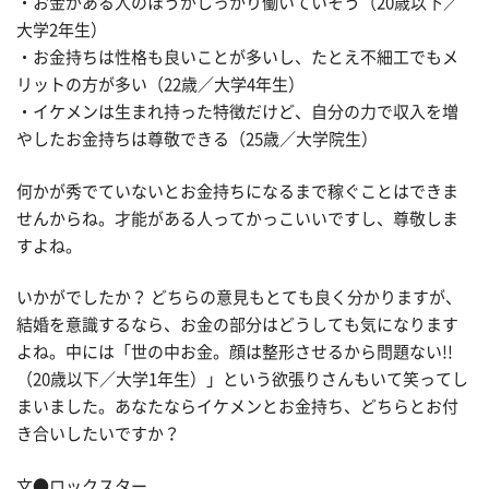
・お金がある人のほうがしっかり働いていそう（20歳以下／
大学2年生）
・お金持ちは性格も良いことが多いし、たとえ不細工でもメ
リットの方が多い（22歳／大学4年生）
・イケメンは生まれ持った特徴だけど、自分の力で収入を増
やしたお金持ちは尊敬できる（25歳／大学院生）
何かが秀でていないとお金持ちになるまで稼ぐことはできま
せんからね。才能がある人ってかっこいいですし、尊敬しま
すよね。
いかがでしたか？ どちらの意見もとても良く分かりますが、
結婚を意識するなら、お金の部分はどうしても気になります
よね。中には「世の中お金。顔は整形させるから問題ない!!
（20歳以下／大学1年生）」という欲張りさんもいて笑ってし
まいました。あなたならイケメンとお金持ち、どちらとお付
き合いしたいですか？
文●ロックスター