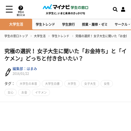
学生の
窓口とは
大学生活
学生トレンド
学生旅行
授業・履修・ゼミ
サークル・
学生の窓口トップ
大学生活
学生トレンド
究極の選択！ 女子大生に聞いた「お金持
究極の選択！ 女子大生に聞いた「お金持ち」と「イ
ケメン」どっちと付き合いたい？
編集部：はまみ
2016/01/22
タグ：
大学生の本音
大学生白書
大学生
女子大生
女性
女心
お金
イケメン