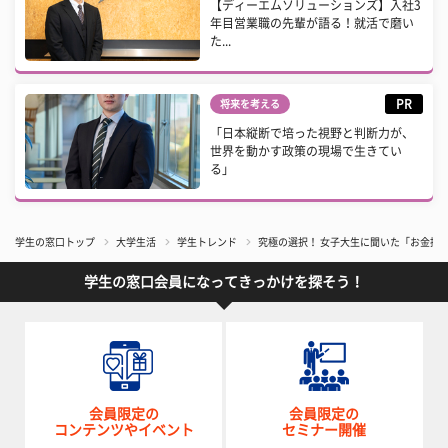
【ディーエムソリューションズ】入社3
年目営業職の先輩が語る！就活で磨い
た...
PR
将来を考える
「日本縦断で培った視野と判断力が、
世界を動かす政策の現場で生きてい
る」
学生の窓口トップ
大学生活
学生トレンド
究極の選択！ 女子大生に聞いた「お金持
学生の窓口会員になってきっかけを探そう！
会員限定の
会員限定の
コンテンツやイベント
セミナー開催