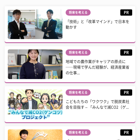
PR
将来を考える
「技術」と「改革マインド」で日本を
動かす
PR
将来を考える
地域での農作業がキャリアの原点に
──現場で学んだ経験が、経済産業省
の仕事...
PR
将来を考える
こどもたちの「ワクワク」で脱炭素社
会を目指す – 「みんなで減CO2（ゲ...
PR
将来を考える