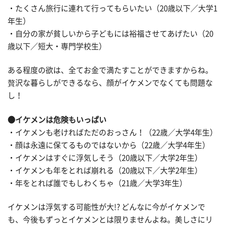
・たくさん旅行に連れて行ってもらいたい（20歳以下／大学1
年生）
・自分の家が貧しいから子どもには裕福させてあげたい（20
歳以下／短大・専門学校生）
ある程度の欲は、全てお金で満たすことができますからね。
贅沢な暮らしができるなら、顔がイケメンでなくても問題な
し！
●イケメンは危険もいっぱい
・イケメンも老ければただのおっさん！（22歳／大学4年生）
・顔は永遠に保てるものではないから（22歳／大学4年生）
・イケメンはすぐに浮気しそう（20歳以下／大学2年生）
・イケメンも年をとれば崩れる（20歳以下／大学2年生）
・年をとれば誰でもしわくちゃ（21歳／大学3年生）
イケメンは浮気する可能性が大!? どんなに今がイケメンで
も、今後もずっとイケメンとは限りませんよね。美しさにリ