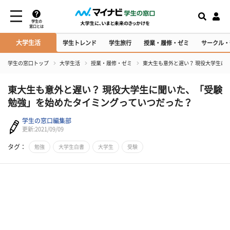
学生の
窓口とは
大学生活
学生トレンド
学生旅行
授業・履修・ゼミ
サークル・
学生の窓口トップ
大学生活
授業・履修・ゼミ
東大生も意外と遅い？ 現役大学生に
東大生も意外と遅い？ 現役大学生に聞いた、「受験
勉強」を始めたタイミングっていつだった？
学生の窓口編集部
更新:2021/09/09
タグ：
勉強
大学生白書
大学生
受験