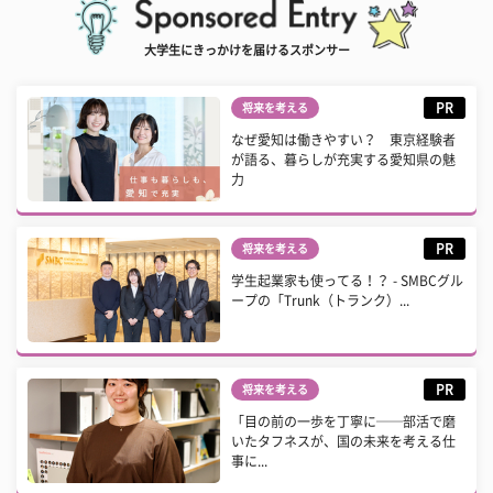
大学生にきっかけを届けるスポンサー
PR
将来を考える
なぜ愛知は働きやすい？ 東京経験者
が語る、暮らしが充実する愛知県の魅
力
PR
将来を考える
学生起業家も使ってる！？ - SMBCグル
ープの「Trunk（トランク）...
PR
将来を考える
「目の前の一歩を丁寧に──部活で磨
いたタフネスが、国の未来を考える仕
事に...