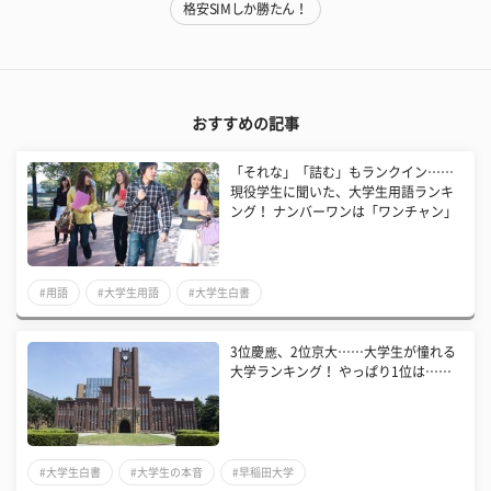
格安SIMしか勝たん！
おすすめの記事
「それな」「詰む」もランクイン……
現役学生に聞いた、大学生用語ランキ
ング！ ナンバーワンは「ワンチャン」
#用語
#大学生用語
#大学生白書
3位慶應、2位京大……大学生が憧れる
大学ランキング！ やっぱり1位は……
#大学生白書
#大学生の本音
#早稲田大学