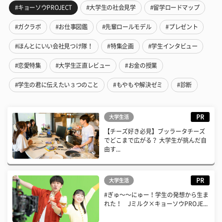
#キョーソウPROJECT
#大学生の社会見学
#留学ロードマップ
#ガクラボ
#お仕事図鑑
#先輩ロールモデル
#プレゼント
#ほんとにいい会社見つけ隊！
#特集企画
#学生インタビュー
#恋愛特集
#大学生正直レビュー
#お金の授業
#学生の君に伝えたい３つのこと
#もやもや解決ゼミ
#診断
PR
大学生活
【チーズ好き必見】ブッラータチーズ
でどこまで広がる？ 大学生が挑んだ自
由す...
PR
大学生活
#ぎゅ〜〜にゅー！学生の発想から生ま
れた！ Jミルク×キョーソウPROJE...