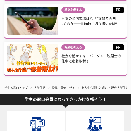
PR
将来を考える
日本の通信市場はなぜ“複雑で面白
い”のか──IIJmioが切り拓いたMV...
PR
将来を考える
社会を動かすキーパーソン 税理士の
仕事に密着取材！
学生の窓口トップ
大学生活
授業・履修・ゼミ
東大生も意外と遅い？ 現役大学生に
学生の窓口会員になってきっかけを探そう！