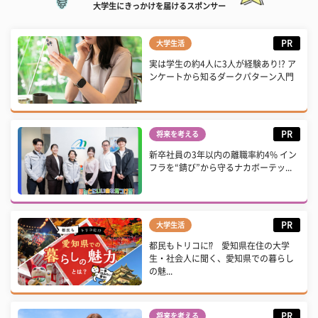
大学生にきっかけを届けるスポンサー
PR
大学生活
実は学生の約4人に3人が経験あり!? ア
ンケートから知るダークパターン入門
PR
将来を考える
新卒社員の3年以内の離職率約4% イン
フラを“錆び”から守るナカボーテッ...
PR
大学生活
都民もトリコに⁉ 愛知県在住の大学
生・社会人に聞く、愛知県での暮らし
の魅...
PR
将来を考える