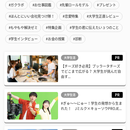
#ガクラボ
#お仕事図鑑
#先輩ロールモデル
#プレゼント
#ほんとにいい会社見つけ隊！
#恋愛特集
#大学生正直レビュー
#もやもや解決ゼミ
#特集企画
#学生の君に伝えたい３つのこと
#学生インタビュー
#お金の授業
#診断
PR
大学生活
【チーズ好き必見】ブッラータチーズ
でどこまで広がる？ 大学生が挑んだ自
由す...
PR
大学生活
#ぎゅ〜〜にゅー！学生の発想から生ま
れた！ Jミルク×キョーソウPROJE...