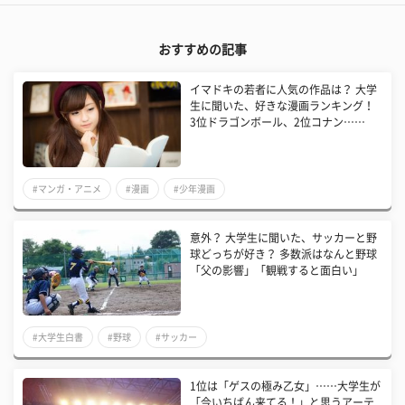
おすすめの記事
イマドキの若者に人気の作品は？ 大学
生に聞いた、好きな漫画ランキング！
3位ドラゴンボール、2位コナン……
#マンガ・アニメ
#漫画
#少年漫画
意外？ 大学生に聞いた、サッカーと野
球どっちが好き？ 多数派はなんと野球
「父の影響」「観戦すると面白い」
#大学生白書
#野球
#サッカー
1位は「ゲスの極み乙女」……大学生が
「今いちばん来てる！」と思うアーテ