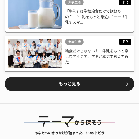
PR
大学生活
「牛乳」は学校給食だけで飲むも
の？ “牛乳をもっと身近に”――「牛
乳でスマ...
PR
大学生活
給食だけじゃない！ 牛乳をもっと楽
しむアイデア、学生が本気で考えてみ
た
もっと見る
あなたへのきっかけが詰まった、6つのトビラ