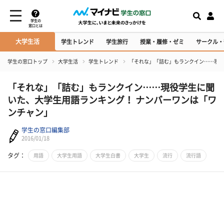
学生の
窓口とは
大学生活
学生トレンド
学生旅行
授業・履修・ゼミ
サークル・
学生の窓口トップ
大学生活
学生トレンド
「それな」「詰む」もランクイン……現役
「それな」「詰む」もランクイン……現役学生に聞
いた、大学生用語ランキング！ ナンバーワンは「ワ
ンチャン」
学生の窓口編集部
2016/01/18
タグ：
用語
大学生用語
大学生白書
大学生
流行
流行語