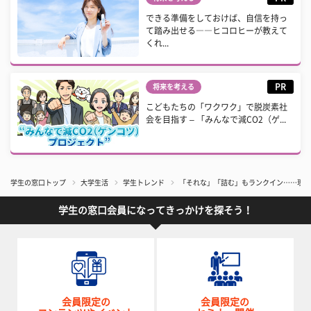
できる準備をしておけば、自信を持っ
て踏み出せる――ヒコロヒーが教えて
くれ...
PR
将来を考える
こどもたちの「ワクワク」で脱炭素社
会を目指す – 「みんなで減CO2（ゲ...
学生の窓口トップ
大学生活
学生トレンド
「それな」「詰む」もランクイン……現役
学生の窓口会員になってきっかけを探そう！
会員限定の
会員限定の