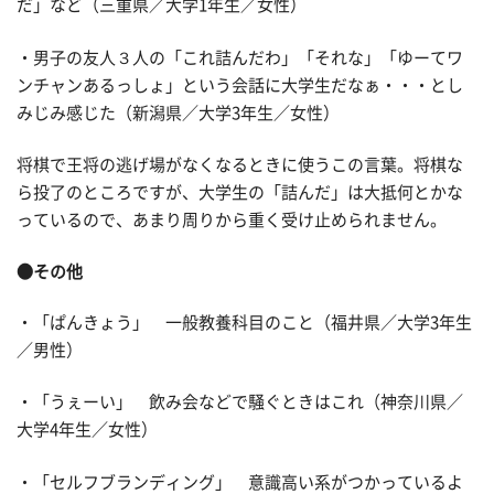
だ」など（三重県／大学1年生／女性）
・男子の友人３人の「これ詰んだわ」「それな」「ゆーてワ
ンチャンあるっしょ」という会話に大学生だなぁ・・・とし
みじみ感じた（新潟県／大学3年生／女性）
将棋で王将の逃げ場がなくなるときに使うこの言葉。将棋な
ら投了のところですが、大学生の「詰んだ」は大抵何とかな
っているので、あまり周りから重く受け止められません。
●その他
・「ぱんきょう」 一般教養科目のこと（福井県／大学3年生
／男性）
・「うぇーい」 飲み会などで騒ぐときはこれ（神奈川県／
大学4年生／女性）
・「セルフブランディング」 意識高い系がつかっているよ