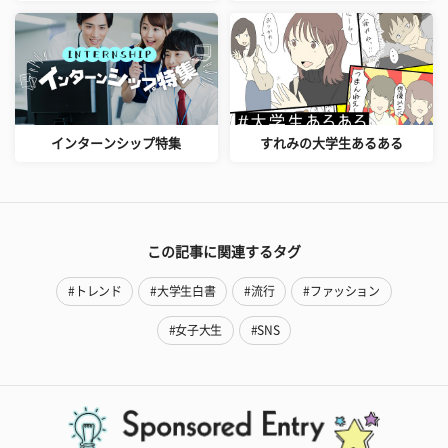
インターンシップ特集
すれみの大学生あるある
この記事に関連するタグ
#トレンド
#大学生白書
#流行
#ファッション
#女子大生
#SNS