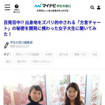
学生の
窓口とは
百発百中!? 出身地をズバリ的中される「方言チャー
ト」の秘密を開発に携わった女子大生に聞いてみ
た！
学生の窓口編集部
更新:2022/11/27
タグ：
学生ジーニアス調査隊
大学生
女子大生
授業・ゼミ
方言
地元
地方ネタ
学生インタビュー