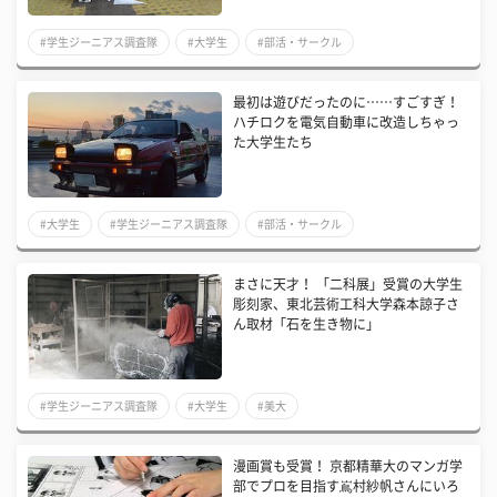
#学生ジーニアス調査隊
#大学生
#部活・サークル
最初は遊びだったのに……すごすぎ！
ハチロクを電気自動車に改造しちゃっ
た大学生たち
#大学生
#学生ジーニアス調査隊
#部活・サークル
まさに天才！ 「二科展」受賞の大学生
彫刻家、東北芸術工科大学森本諒子さ
ん取材「石を生き物に」
#学生ジーニアス調査隊
#大学生
#美大
漫画賞も受賞！ 京都精華大のマンガ学
部でプロを目指す嶌村紗帆さんにいろ