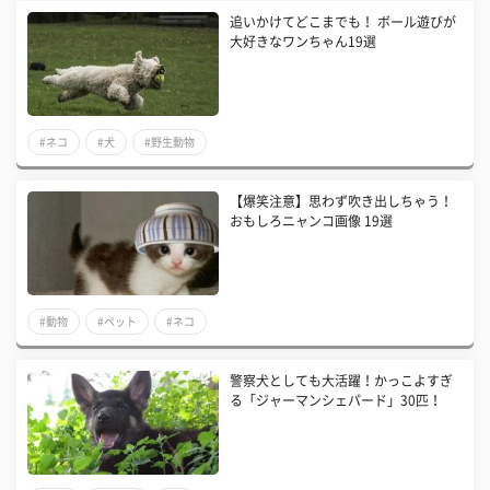
追いかけてどこまでも！ ボール遊びが
大好きなワンちゃん19選
#ネコ
#犬
#野生動物
【爆笑注意】思わず吹き出しちゃう！
おもしろニャンコ画像 19選
#動物
#ペット
#ネコ
警察犬としても大活躍！かっこよすぎ
る「ジャーマンシェパード」30匹！