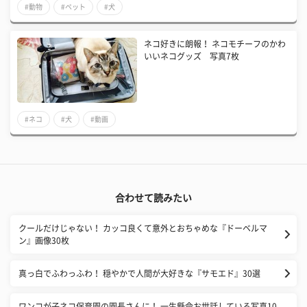
#動物
#ペット
#犬
ネコ好きに朗報！ ネコモチーフのかわ
いいネコグッズ 写真7枚
#ネコ
#犬
#動画
合わせて読みたい
クールだけじゃない！ カッコ良くて意外とおちゃめな『ドーベルマ
ン』画像30枚
真っ白でふわっふわ！ 穏やかで人間が大好きな『サモエド』30選
ワンコが子ネコ保育園の園長さんに！ 一生懸命お世話している写真10