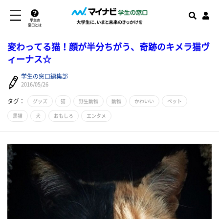
学生の
窓口とは
変わってる猫！顔が半分ちがう、奇跡のキメラ猫ヴ
ィーナス☆
学生の窓口編集部
2016/05/26
タグ：
グッズ
猫
野生動物
動物
かわいい
ペット
黒猫
犬
おもしろ
エンタメ