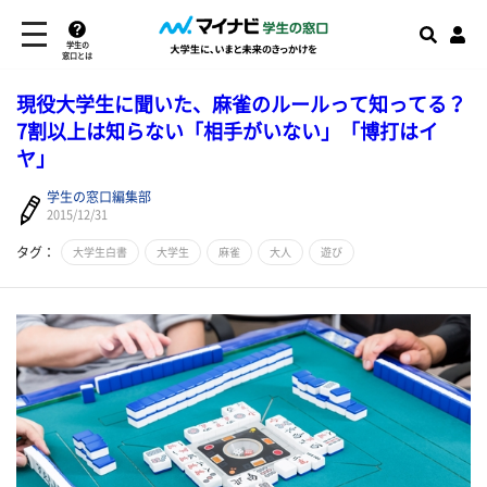
学生の
窓口とは
現役大学生に聞いた、麻雀のルールって知ってる？
7割以上は知らない「相手がいない」「博打はイ
ヤ」
学生の窓口編集部
2015/12/31
タグ：
大学生白書
大学生
麻雀
大人
遊び