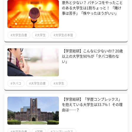
意外と少ない？ パチンコをやったこと
のある大学生は1割ちょっと！ 「賭け
事は苦手」「株やったほうがいい」
#大学生白書
#大学生
#大学生の本音
【学窓総研】こんなに少ないの!? 20歳
以上の大学生90％が「タバコ吸わな
い」
#タバコ
#大学生白書
#大学生
【学窓総研】「学歴コンプレックス」
を抱えている大学生は33.7%！ その理
由は……？
#大学生白書
#学歴
#コンプレックス