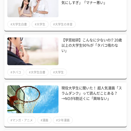
気にしすぎ」「マナー悪い」
#大学生白書
#大学生
#大学生の本音
【学窓総研】こんなに少ないの!? 20歳
以上の大学生90％が「タバコ吸わな
い」
#タバコ
#大学生白書
#大学生
現役大学生に聞いた！ 超人気漫画「ス
ラムダンク」って読んだことある？
→NOが8割近くに「興味ない」
#マンガ・アニメ
#漫画
#少年漫画