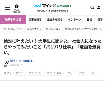
学生の
窓口とは
将来を考える
仕事を知る
生き方を知る
インターン
資格
留学
学生の窓口トップ
将来を考える
生き方を知る
絶対に叶えたい！ 大学生に聞いた、
絶対に叶えたい！ 大学生に聞いた、社会人になった
らやってみたいこと「バリバリ仕事」「漫画を爆買
い」
学生の窓口編集部
2015/12/23
タグ：
大学生
大学生白書
大学生の本音
大人
社会人
夢