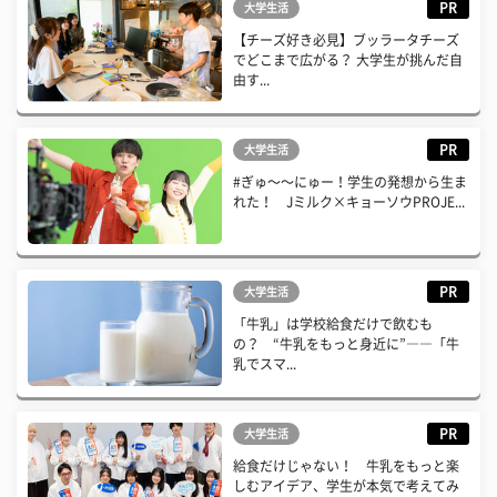
PR
大学生活
【チーズ好き必見】ブッラータチーズ
でどこまで広がる？ 大学生が挑んだ自
由す...
PR
大学生活
#ぎゅ〜〜にゅー！学生の発想から生ま
れた！ Jミルク×キョーソウPROJE...
PR
大学生活
「牛乳」は学校給食だけで飲むも
の？ “牛乳をもっと身近に”――「牛
乳でスマ...
PR
大学生活
給食だけじゃない！ 牛乳をもっと楽
しむアイデア、学生が本気で考えてみ