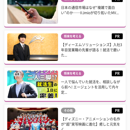
日本の通信市場はなぜ“複雑で面白
い”のか──IIJmioが切り拓いたMV...
PR
将来を考える
【ディーエムソリューションズ】入社3
年目営業職の先輩が語る！就活で磨い
た...
PR
将来を考える
一人で悩んでいた就活を、相談しなが
ら前へ! エージェントを活用して内々
定...
PR
その他
【ディズニー・アニメーションの名作
が“超”実写映画に進化】癒しと元気を
く...