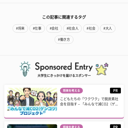
この記事に関連するタグ
#将来
#仕事
#会社
#社会人
#社会
#大人
#働き方
大学生にきっかけを届けるスポンサー
PR
将来を考える
こどもたちの「ワクワク」で脱炭素社
会を目指す – 「みんなで減CO2（ゲ...
PR
将来を考える