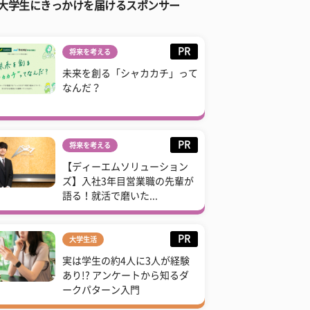
大学生にきっかけを届けるスポンサー
PR
将来を考える
未来を創る「シャカカチ」って
なんだ？
PR
将来を考える
【ディーエムソリューション
ズ】入社3年目営業職の先輩が
語る！就活で磨いた...
PR
大学生活
実は学生の約4人に3人が経験
あり!? アンケートから知るダ
ークパターン入門