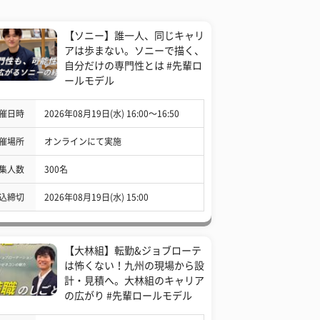
【ソニー】誰一人、同じキャリ
アは歩まない。ソニーで描く、
自分だけの専門性とは #先輩ロ
ールモデル
催日時
2026年08月19日(水) 16:00〜16:50
催場所
オンラインにて実施
集人数
300名
込締切
2026年08月19日(水) 15:00
【大林組】転勤&ジョブローテ
は怖くない！九州の現場から設
計・見積へ。大林組のキャリア
の広がり #先輩ロールモデル