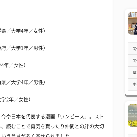
県／大学4年／女性）
府／大学1年／男性）
開
開
4年／女性）
募
県／大学4年／男性）
申
学2年／女性）
、今や日本を代表する漫画「ワンピース」。スト
ら、読むことで勇気を貰ったり仲間との絆の大切
という意見が多く寄せられました。