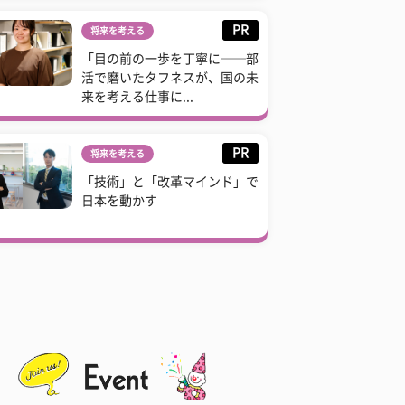
PR
将来を考える
「目の前の一歩を丁寧に──部
活で磨いたタフネスが、国の未
来を考える仕事に...
PR
将来を考える
「技術」と「改革マインド」で
日本を動かす