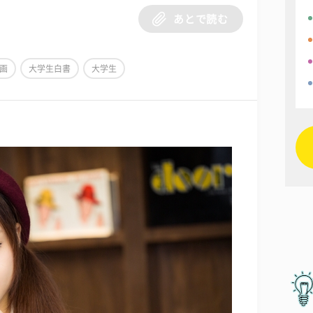
あとで読む
画
大学生白書
大学生