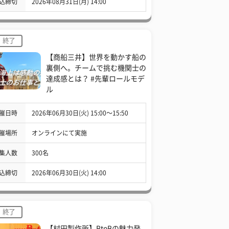
込締切
2026年08月31日(月) 14:00
終了
【商船三井】世界を動かす船の
裏側へ。チームで挑む機関士の
達成感とは？ #先輩ロールモデ
ル
催日時
2026年06月30日(火) 15:00〜15:50
催場所
オンラインにて実施
集人数
300名
込締切
2026年06月30日(火) 14:00
終了
【村田製作所】BtoBの魅力発