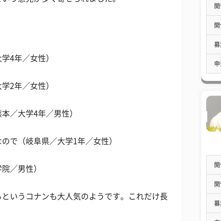
開
開
募
学4年／女性）
申
学2年／女性）
本／大学4年／男性）
なので（岐阜県／大学1年／女性）
開
学院／男性）
開
るというコナンも大人気のようです。これだけ長
募