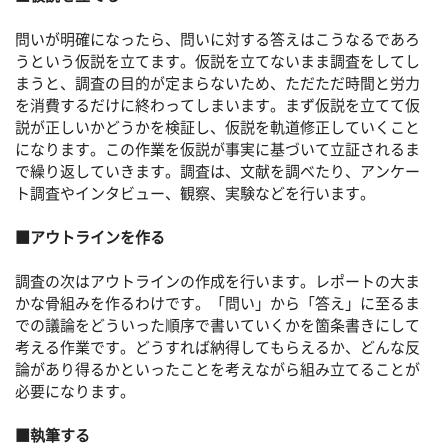
問いが明確になったら、問いに対する答えはこうなるであろ
うという仮説を立てます。仮説を立てないまま調査をしてし
まうと、調査の目的が定まらないため、ただただ時間と労力
を消費するだけに終わってしまいます。まず仮説を立てて仮
説が正しいかどうかを検証し、仮説を軌道修正していくこと
になります。この作業を仮説が事実に基づいて立証されるま
で繰り返していきます。調査は、文献を調べたり、アンケー
ト調査やインタビュー、観察、実験などを行います。
■アウトラインを作る
調査の次はアウトラインの作成を行います。レポートの大ま
かな骨組みを作るわけです。「問い」から「答え」に至るま
での議論をどういった順序で書いていくかを箇条書きにして
考える作業です。どうすれば納得してもらえるか、どんな反
論があり得るかといったことを考えながら組み立てることが
必要になります。
■執筆する