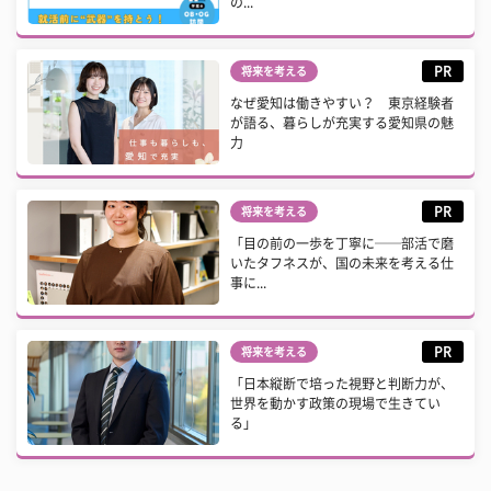
の...
PR
将来を考える
なぜ愛知は働きやすい？ 東京経験者
が語る、暮らしが充実する愛知県の魅
力
PR
将来を考える
「目の前の一歩を丁寧に──部活で磨
いたタフネスが、国の未来を考える仕
事に...
PR
将来を考える
「日本縦断で培った視野と判断力が、
世界を動かす政策の現場で生きてい
る」