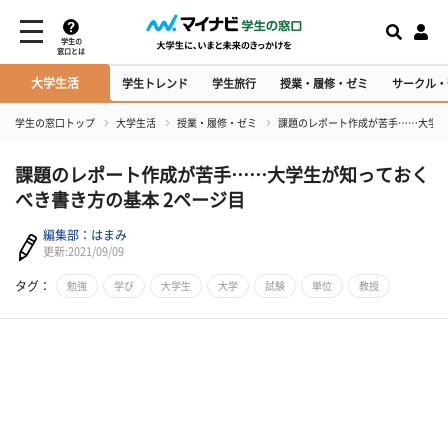
学生の
窓口とは
大学生活
学生トレンド
学生旅行
授業・履修・ゼミ
サークル・
学生の窓口トップ
大学生活
授業・履修・ゼミ
課題のレポート作成が苦手……大学生
課題のレポート作成が苦手……大学生が知っておく
べき書き方の基本 2ページ目
編集部：はまみ
更新:2021/09/09
タグ：
勉強
学び
大学生
大学
試験
単位
教授