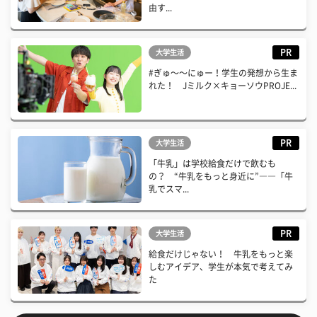
由す...
PR
大学生活
#ぎゅ〜〜にゅー！学生の発想から生ま
れた！ Jミルク×キョーソウPROJE...
PR
大学生活
「牛乳」は学校給食だけで飲むも
の？ “牛乳をもっと身近に”――「牛
乳でスマ...
PR
大学生活
給食だけじゃない！ 牛乳をもっと楽
しむアイデア、学生が本気で考えてみ
た