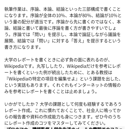
執筆作業は、序論、本論、結論といった三部構成で書くこと
になります。序論が全体の10％、本論が80％、結論が10％と
いう量の配分が適当です。序論から先に書くのではなく、本
論、結論と書いて最後に序論を書く方が書きやすいでしょ
う。序論では「問い」を提示し、本論で論証しながら議論を
展開、結論では「問い」に対する「答え」を提示するという
書き方になります。
大学のレポートを書くときに必ず負の面に表れるのが、
Wikipediaです。丸写ししたり、Wikipediaだけを参考にレポ
ートを書くといった例が続出したために、とある教授は
『Wikipediaの特定の項目を編集せよ』という課題を出した、
という実話もあります。くれぐれもインターネットの情報の
みを参考にレポートを書くことは止めましょう。
いかがでしたか？ 大学の課題として何度も経験するであろう
レポート作成。これに慣れておくことで、社会人に鳴ってか
らの報告書や資料の作成能力も身につきます。ぜひ今のうち
にレポート作成のコツをマスターしてみてください。