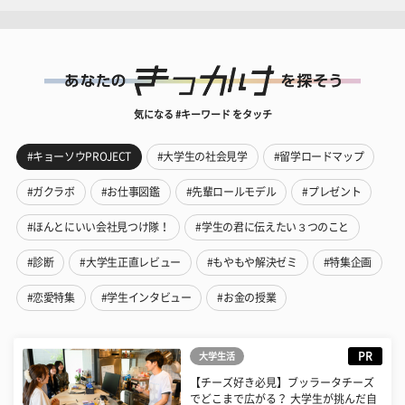
気になる #キーワード をタッチ
#キョーソウPROJECT
#大学生の社会見学
#留学ロードマップ
#ガクラボ
#お仕事図鑑
#先輩ロールモデル
#プレゼント
#ほんとにいい会社見つけ隊！
#学生の君に伝えたい３つのこと
#診断
#大学生正直レビュー
#もやもや解決ゼミ
#特集企画
#恋愛特集
#学生インタビュー
#お金の授業
PR
大学生活
【チーズ好き必見】ブッラータチーズ
でどこまで広がる？ 大学生が挑んだ自