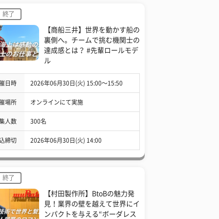
終了
【商船三井】世界を動かす船の
裏側へ。チームで挑む機関士の
達成感とは？ #先輩ロールモデ
ル
催日時
2026年06月30日(火) 15:00〜15:50
催場所
オンラインにて実施
集人数
300名
込締切
2026年06月30日(火) 14:00
終了
【村田製作所】BtoBの魅力発
見！業界の壁を越えて世界にイ
ンパクトを与える“ボーダレス