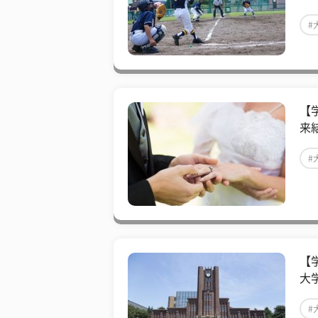
#
【
来
#
【
大
#