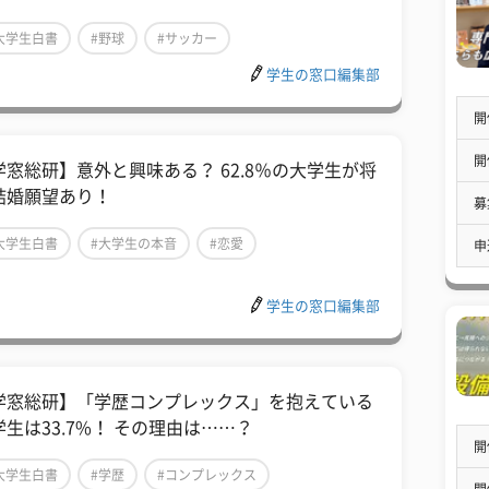
大学生白書
#野球
#サッカー
学生の窓口編集部
開
開
学窓総研】意外と興味ある？ 62.8％の大学生が将
結婚願望あり！
募
大学生白書
#大学生の本音
#恋愛
申
学生の窓口編集部
学窓総研】「学歴コンプレックス」を抱えている
学生は33.7%！ その理由は……？
開
大学生白書
#学歴
#コンプレックス
開