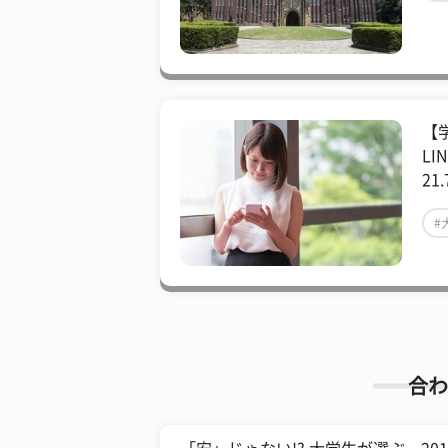
【
LI
21
#
合わ