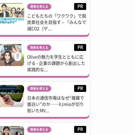
PR
将来を考える
こどもたちの「ワクワク」で脱
炭素社会を目指す – 「みんなで
減CO2（ゲ...
PR
将来を考える
Oliveの魅力を学生とともに広
げる - 企業の課題から創出した
実践的な...
PR
将来を考える
日本の通信市場はなぜ“複雑で
面白い”のか──IIJmioが切り
拓いたMV...
PR
将来を考える