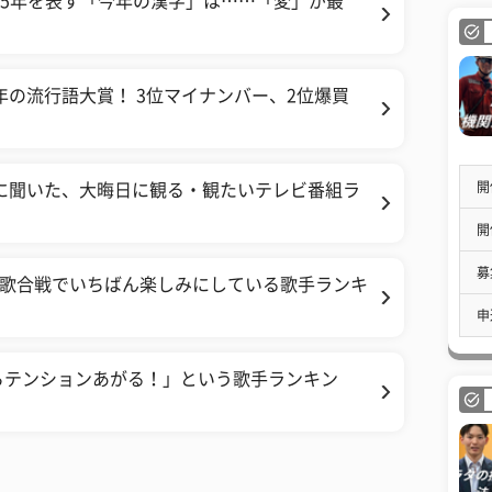
015年を表す「今年の漢字」は……「変」が最
年の流行語大賞！ 3位マイナンバー、2位爆買
開
に聞いた、大晦日に観る・観たいテレビ番組ラ
開
募
紅白歌合戦でいちばん楽しみにしている歌手ランキ
申
らテンションあがる！」という歌手ランキン