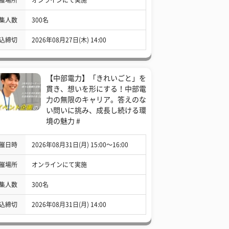
集人数
300名
込締切
2026年08月27日(木) 14:00
【中部電力】「きれいごと」を
貫き、想いを形にする！中部電
力の無限のキャリア。答えのな
い問いに挑み、成長し続ける環
境の魅力 #
催日時
2026年08月31日(月) 15:00〜16:00
催場所
オンラインにて実施
集人数
300名
込締切
2026年08月31日(月) 14:00