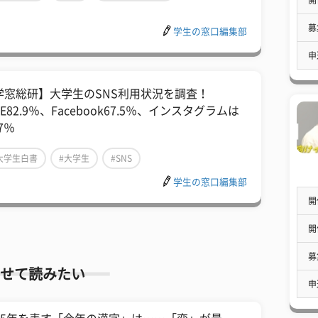
募
学生の窓口編集部
申
学窓総研】大学生のSNS利用状況を調査！
NE82.9％、Facebook67.5％、インスタグラムは
.7％
大学生白書
#大学生
#SNS
学生の窓口編集部
開
開
募
せて読みたい
申