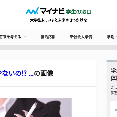
将来を考える
就活応援
新社会人準備
学割
学
の!? ...
の画像
体
き
学