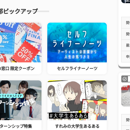
部ピックアップ
開
開
募
申
の窓口 限定クーポン
セルフライナーノーツ
開
ターンシップ特集
すれみの大学生あるある