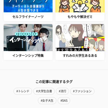
セルフライナーノーツ
もやもや解決ゼミ
インターンシップ特集
すれみの大学生あるある
この記事に関連するタグ
#トレンド
#大学生白書
#流行
#ファッション
#女子大生
#SNS