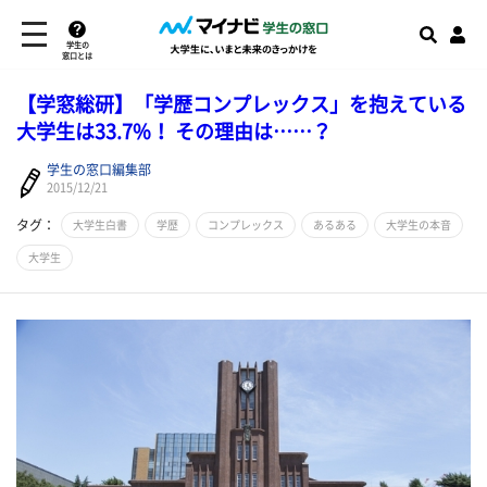
学生の
窓口とは
【学窓総研】「学歴コンプレックス」を抱えている
大学生は33.7%！ その理由は……？
学生の窓口編集部
2015/12/21
タグ：
大学生白書
学歴
コンプレックス
あるある
大学生の本音
大学生