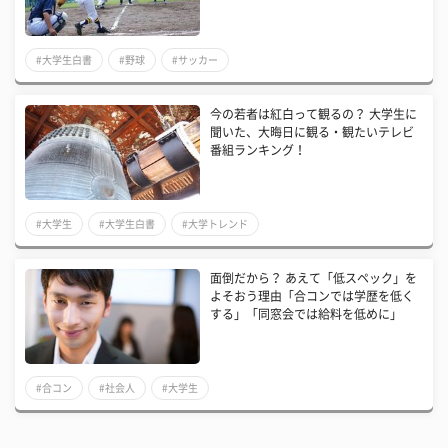
#大学生白書
#野球
#サッカー
今の若者は紅白って観るの？ 大学生に
聞いた、大晦日に観る・観たいテレビ
番組ランキング！
#大学生
#大学生白書
#大学トレンド
面倒だから？ あえて「低スペック」を
よそおう理由「合コンでは学歴を低く
する」「同窓会では給料を低めに」
#合コン
#社会人
#大学生