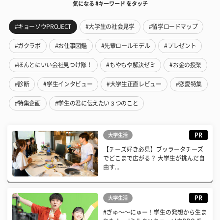
気になる #キーワード をタッチ
#キョーソウPROJECT
#大学生の社会見学
#留学ロードマップ
#ガクラボ
#お仕事図鑑
#先輩ロールモデル
#プレゼント
#ほんとにいい会社見つけ隊！
#もやもや解決ゼミ
#お金の授業
#診断
#学生インタビュー
#大学生正直レビュー
#恋愛特集
#特集企画
#学生の君に伝えたい３つのこと
PR
大学生活
【チーズ好き必見】ブッラータチーズ
でどこまで広がる？ 大学生が挑んだ自
由す...
PR
大学生活
#ぎゅ〜〜にゅー！学生の発想から生ま