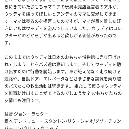
きにきていたおもちゃマニアの玩具販売店経営者のアルが、
ウッディを譲ってほしいとアンディのママに交渉してきま
す。ママは売るのを拒否したのですが、ママが目を離した好
きにアルはウッディを盗んでしまいました。 ウッディはコレ
クターがのどから手が出るほど欲しがる価値があったので
す。
このままではウッディは日本のおもちゃ博物館に売り飛ばさ
れてしまうことをバズ達は察知します。そしてウッディを助
け出すために行動を開始します。車が絶え間なく走り続ける
道路や、自動ドア、エレベータなどさまざまな試練を乗り越
えバズたちの救出活動は続きます。 果たして彼らはウッディ
を無事助け出すことができるのでしょうか？ おもちゃたちの
友情にも注目です。
監督 ジョン・ラセター
脚本 アンドリュー・スタントン/リタ・シャオ/ダグ・チャン
バーリン/クリス・ウェッブ