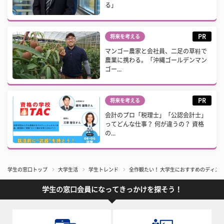
る」
PR
将来を考える
マンゴー農家と会社員、二足の草鞋で
農業に携わる。「沖縄ゴールデンマン
ゴー...
PR
将来を考える
会計のプロ「税理士」「公認会計士」
ってどんな仕事？ 何が違うの？ 資格
の...
学生の窓口トップ
大学生活
学生トレンド
全作観たい！ 大学生におすすめのディズニ
学生の窓口会員になってきっかけを探そう！