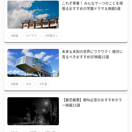
これぞ青春！ みんなで一つのことを頑
張るおすすめの学園ドラマ＆映画5選
#映画
#ドラマ
#学園モノ
未来＆未知の世界にワクワク！ 絶対に
見るべきおすすめSF映画15選
#映画
#SF
#宇宙
【最恐最悪】絶叫必至のおすすめホラ
ー映画15選