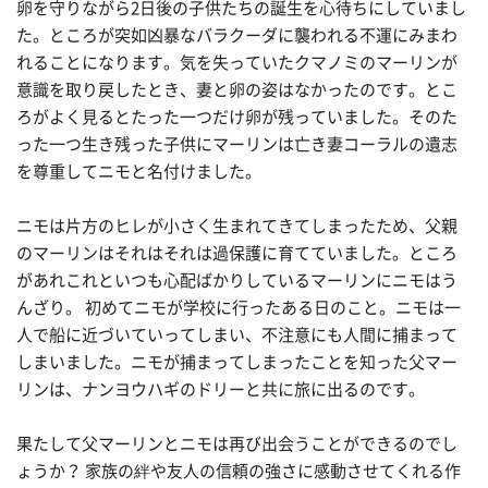
卵を守りながら2日後の子供たちの誕生を心待ちにしていまし
た。ところが突如凶暴なバラクーダに襲われる不運にみまわ
れることになります。気を失っていたクマノミのマーリンが
意識を取り戻したとき、妻と卵の姿はなかったのです。とこ
ろがよく見るとたった一つだけ卵が残っていました。そのた
った一つ生き残った子供にマーリンは亡き妻コーラルの遺志
を尊重してニモと名付けました。
ニモは片方のヒレが小さく生まれてきてしまったため、父親
のマーリンはそれはそれは過保護に育てていました。ところ
があれこれといつも心配ばかりしているマーリンにニモはう
んざり。 初めてニモが学校に行ったある日のこと。ニモは一
人で船に近づいていってしまい、不注意にも人間に捕まって
しまいました。ニモが捕まってしまったことを知った父マー
リンは、ナンヨウハギのドリーと共に旅に出るのです。
果たして父マーリンとニモは再び出会うことができるのでし
ょうか？ 家族の絆や友人の信頼の強さに感動させてくれる作