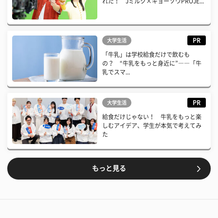
れた！ Jミルク×キョーソウPROJE...
PR
大学生活
「牛乳」は学校給食だけで飲むも
の？ “牛乳をもっと身近に”――「牛
乳でスマ...
PR
大学生活
給食だけじゃない！ 牛乳をもっと楽
しむアイデア、学生が本気で考えてみ
た
もっと見る