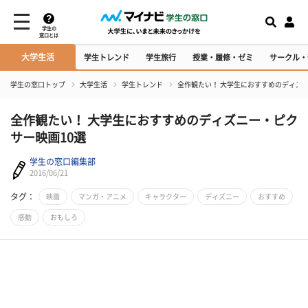
学生の
窓口とは
大学生活
学生トレンド
学生旅行
授業・履修・ゼミ
サークル・
学生の窓口トップ
大学生活
学生トレンド
全作観たい！ 大学生におすすめのディズニ
全作観たい！ 大学生におすすめのディズニー・ピク
サー映画10選
学生の窓口編集部
2016/06/21
タグ：
映画
マンガ・アニメ
キャラクター
ディズニー
おすすめ
感動
おもしろ