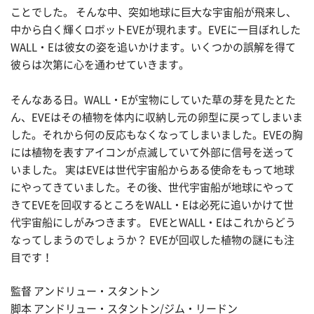
ことでした。 そんな中、突如地球に巨大な宇宙船が飛来し、
中から白く輝くロボットEVEが現れます。EVEに一目ぼれした
WALL・Eは彼女の姿を追いかけます。いくつかの誤解を得て
彼らは次第に心を通わせていきます。
そんなある日。WALL・Eが宝物にしていた草の芽を見たとた
ん、EVEはその植物を体内に収納し元の卵型に戻ってしまいま
した。それから何の反応もなくなってしまいました。EVEの胸
には植物を表すアイコンが点滅していて外部に信号を送って
いました。 実はEVEは世代宇宙船からある使命をもって地球
にやってきていました。その後、世代宇宙船が地球にやって
きてEVEを回収するところをWALL・Eは必死に追いかけて世
代宇宙船にしがみつきます。 EVEとWALL・Eはこれからどう
なってしまうのでしょうか？ EVEが回収した植物の謎にも注
目です！
監督 アンドリュー・スタントン
脚本 アンドリュー・スタントン/ジム・リードン