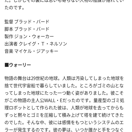
た。しかしその裏には思いも寄らない人物の陰謀が隠れてい
たのです。
監督 ブラッド・バード
脚本 ブラッド・バード
製作 ジョン・ウォーカー
出演者 クレイグ・Ｔ・ネルソン
音楽 マイケル・ジアッキー
■ウォーリー
物語の舞台は29世紀の地球。人類は汚染してしまった地球を
捨て世代宇宙船で暮らしていました。ところがゴミの山とな
ってしまった地球にたった一つ動く姿がありました。彼こそ
がこの物語の主人公WALL・Eだったのです。量産型のゴミ処
理ロボットとして作られた彼は、人類が地球を去ってからも
ずっと黙々とゴミを圧縮して積み上げて塔を建て続けてきた
のでした。そんな中、彼には感情をもつというシステムのエ
ラーが発生するのです。彼の夢は、いつか誰かと手をつなぐ