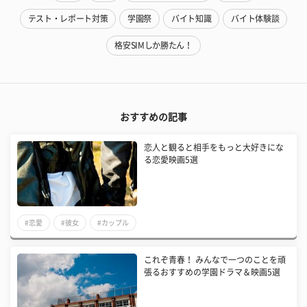
テスト・レポート対策
学園祭
バイト知識
バイト体験談
格安SIMしか勝たん！
おすすめの記事
恋人と観ると相手をもっと大好きにな
る恋愛映画5選
#恋愛
#彼女
#カップル
これぞ青春！ みんなで一つのことを頑
張るおすすめの学園ドラマ＆映画5選