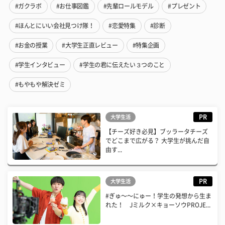
#ガクラボ
#お仕事図鑑
#先輩ロールモデル
#プレゼント
#ほんとにいい会社見つけ隊！
#恋愛特集
#診断
#お金の授業
#大学生正直レビュー
#特集企画
#学生インタビュー
#学生の君に伝えたい３つのこと
#もやもや解決ゼミ
PR
大学生活
【チーズ好き必見】ブッラータチーズ
でどこまで広がる？ 大学生が挑んだ自
由す...
PR
大学生活
#ぎゅ〜〜にゅー！学生の発想から生ま
れた！ Jミルク×キョーソウPROJE...