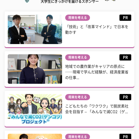
大学生にきっかけを届けるスポンサー
PR
将来を考える
「技術」と「改革マインド」で日本を
動かす
PR
将来を考える
地域での農作業がキャリアの原点に
──現場で学んだ経験が、経済産業省
の仕事...
PR
将来を考える
こどもたちの「ワクワク」で脱炭素社
会を目指す – 「みんなで減CO2（ゲ...
PR
将来を考える