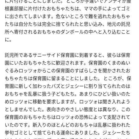
に片付けることにしました。 ところが手違いでアンディが屋
根裏部屋に片付けたおもちゃたちは、ママの手によってゴミ
に出されてしまいます。危ないところで難を逃れたおもちゃ
たちは自分たちは完全に捨てられたと思い込み、地元の託児
所へ寄付されるおもちゃのダンボールの中へと入り込むこと
に。
託児所であるサニーサイド保育園に到着すると、彼らは保育
園にいたおもちゃたちに歓迎されます。保育園のくまのぬい
ぐるみロッツォからこの保育園のすばらしさを聞かされたお
もちゃたちは保育園に留まることにしました。 ところが、保
育園に新しく加わったバズとジェシーに割り当てられたのは
おもちゃを乱暴に扱う子どもたち。あまりにひどい扱いのた
めロッツォに移動を要求しますが、ロッツォは聞き入れよう
としませんでした。表向きのやさしい態度とは異なり、この
保育園のおもちゃたちはロッツォの恐怖によって支配されて
いたのです。新入りのほとんどのおもちゃは乱暴に扱われた
挙句ゴミとして捨てられる運命にありました。ジェシーたち