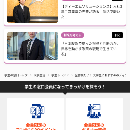
【ディーエムソリューションズ】入社3
年目営業職の先輩が語る！就活で磨い
た...
PR
将来を考える
「日本縦断で培った視野と判断力が、
世界を動かす政策の現場で生きてい
る」
学生の窓口トップ
大学生活
学生トレンド
全作観たい！ 大学生におすすめのディズニ
学生の窓口会員になってきっかけを探そう！
会員限定の
会員限定の
コンテンツやイベント
セミナー開催