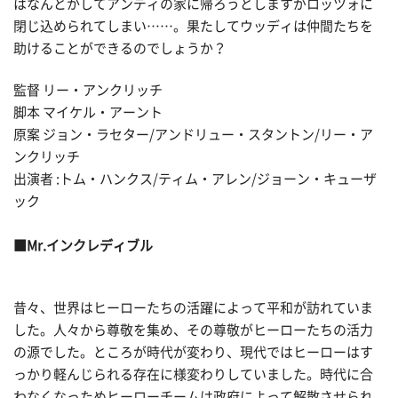
はなんとかしてアンディの家に帰ろうとしますがロッツォに
閉じ込められてしまい……。果たしてウッディは仲間たちを
助けることができるのでしょうか？
監督 リー・アンクリッチ
脚本 マイケル・アーント
原案 ジョン・ラセター/アンドリュー・スタントン/リー・ア
ンクリッチ
出演者 :トム・ハンクス/ティム・アレン/ジョーン・キューザ
ック
■Mr.インクレディブル
昔々、世界はヒーローたちの活躍によって平和が訪れていま
した。人々から尊敬を集め、その尊敬がヒーローたちの活力
の源でした。ところが時代が変わり、現代ではヒーローはす
っかり軽んじられる存在に様変わりしていました。時代に合
わなくなっためヒーローチームは政府によって解散させられ