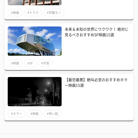
#映画
#ドラマ
#学園モノ
未来＆未知の世界にワクワク！ 絶対に
見るべきおすすめSF映画15選
#映画
#SF
#宇宙
【最恐最悪】絶叫必至のおすすめホラ
ー映画15選
#ホラー
#映画
#怖い話