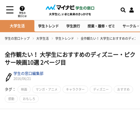
学生の
窓口とは
大学生活
学生トレンド
学生旅行
授業・履修・ゼミ
サークル・
学生の窓口トップ
大学生活
学生トレンド
全作観たい！ 大学生におすすめのディズニ
全作観たい！ 大学生におすすめのディズニー・ピク
サー映画10選 2ページ目
学生の窓口編集部
2016/06/21
タグ：
映画
マンガ・アニメ
キャラクター
ディズニー
おすすめ
感動
おもしろ