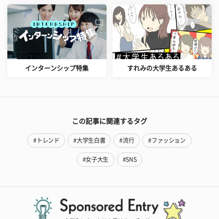
インターンシップ特集
すれみの大学生あるある
この記事に関連するタグ
#トレンド
#大学生白書
#流行
#ファッション
#女子大生
#SNS