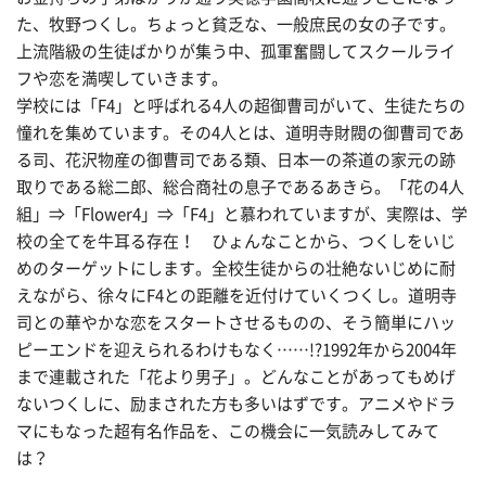
た、牧野つくし。ちょっと貧乏な、一般庶民の女の子です。
上流階級の生徒ばかりが集う中、孤軍奮闘してスクールライ
フや恋を満喫していきます。
学校には「F4」と呼ばれる4人の超御曹司がいて、生徒たちの
憧れを集めています。その4人とは、道明寺財閥の御曹司であ
る司、花沢物産の御曹司である類、日本一の茶道の家元の跡
取りである総二郎、総合商社の息子であるあきら。「花の4人
組」⇒「Flower4」⇒「F4」と慕われていますが、実際は、学
校の全てを牛耳る存在！ ひょんなことから、つくしをいじ
めのターゲットにします。全校生徒からの壮絶ないじめに耐
えながら、徐々にF4との距離を近付けていくつくし。道明寺
司との華やかな恋をスタートさせるものの、そう簡単にハッ
ピーエンドを迎えられるわけもなく……!?1992年から2004年
まで連載された「花より男子」。どんなことがあってもめげ
ないつくしに、励まされた方も多いはずです。アニメやドラ
マにもなった超有名作品を、この機会に一気読みしてみて
は？