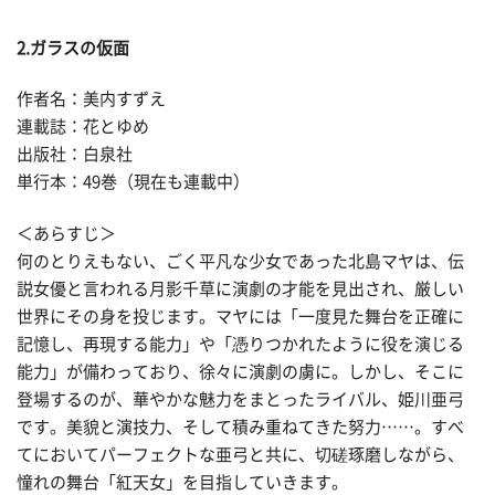
2.ガラスの仮面
作者名：美内すずえ
連載誌：花とゆめ
出版社：白泉社
単行本：49巻（現在も連載中）
＜あらすじ＞
何のとりえもない、ごく平凡な少女であった北島マヤは、伝
説女優と言われる月影千草に演劇の才能を見出され、厳しい
世界にその身を投じます。マヤには「一度見た舞台を正確に
記憶し、再現する能力」や「憑りつかれたように役を演じる
能力」が備わっており、徐々に演劇の虜に。しかし、そこに
登場するのが、華やかな魅力をまとったライバル、姫川亜弓
です。美貌と演技力、そして積み重ねてきた努力……。すべ
てにおいてパーフェクトな亜弓と共に、切磋琢磨しながら、
憧れの舞台「紅天女」を目指していきます。