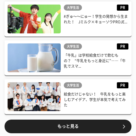
PR
大学生活
#ぎゅ〜〜にゅー！学生の発想から生ま
れた！ Jミルク×キョーソウPROJE...
PR
大学生活
「牛乳」は学校給食だけで飲むも
の？ “牛乳をもっと身近に”――「牛
乳でスマ...
PR
大学生活
給食だけじゃない！ 牛乳をもっと楽
しむアイデア、学生が本気で考えてみ
た
もっと見る