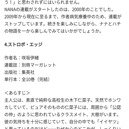
う！」と思わされずにはいられません。
NANAの連載がスタートしたのは、2000年のことでした。
2009年から現在に至るまで、作者病気療養中のため、連載が
ストップしています。続きを楽しみにしながら、ナナとハチ
の物語を一から楽しんでみてはいかがでしょうか。
4.ストロボ・エッジ
作者名：咲坂伊緒
連載誌：別冊マーガレット
出版社：集英社
単行本：全10巻（完結）
＜あらすじ＞
主人公は、素直で純粋な高校生の木下仁菜子。天然でホンワ
カしていて、ピュアそのものの仁菜子には、周囲から「公認
の仲」のように思われているクラスメイト、大樹がいます。
彼の気持ちを十分に感じていて、自分の中でも「イイヤツ」
と思っているのだけど……なぜか心のどこかが、しっくりい