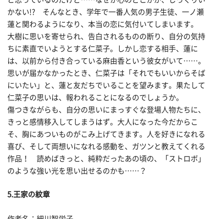
かない!? そんなとき、学年で一番人気の男子生徒、一ノ瀬
蓮と関わるようになり、本当の恋に気付いてしまいます。
大樹に思いを寄せられ、告白されるものの断り、自分の気持
ちに素直でいようとする仁菜子。しかし恋する相手、蓮に
は、以前から付き合っている麻由香という彼女がいて……。
思いが届かなかったとき、仁菜子は「それでもいいからそば
にいたい」と、蓮と友だちでいることを望みます。果たして
仁菜子の思いは、報われることになるのでしょうか。
傷つきながらも、自分の思いにまっすぐな登場人物たちに、
きっと感情移入してしまうはず。大人になった今だからこ
そ、胸にあついものがこみ上げてきます。人を好きになれる
喜び、そして両想いになれる感動を、ガツンと教えてくれる
作品！ 読めばきっと、純粋だったあの頃の、「ストロボ」
のような強い光を思い出せるのかも……？
5.王家の紋章
作者名：細川智栄子