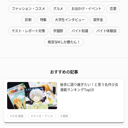
ファッション・コスメ
グルメ
お出かけ・イベント
恋愛
診断
特集
大学生インタビュー
奨学金
テスト・レポート対策
学園祭
バイト知識
バイト体験談
格安SIMしか勝たん！
おすすめの記事
後世に語り継ぎたい！と思う名作少女
漫画ランキングTop10
#少女漫画
#マンガ・アニメ
#漫画