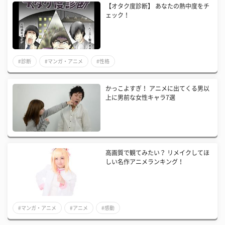
【オタク度診断】 あなたの熱中度をチ
ェック！
#診断
#マンガ・アニメ
#性格
かっこよすぎ！ アニメに出てくる男以
上に男前な女性キャラ7選
高画質で観てみたい？ リメイクしてほ
しい名作アニメランキング！
#マンガ・アニメ
#アニメ
#感動