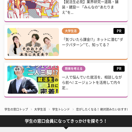
【就活生必見】業界研究ー道路・舗
装・建設ー 「みんなの“あたりま
え”を...
PR
大学生活
「気づいたら課金!?」ネットに潜む“ダ
ークパターン”て、知ってる？
PR
将来を考える
一人で悩んでいた就活を、相談しなが
ら前へ! エージェントを活用して内々
定...
学生の窓口トップ
大学生活
学生トレンド
恋がしたくなる！ 絶対読みたいおすすめ少
学生の窓口会員になってきっかけを探そう！