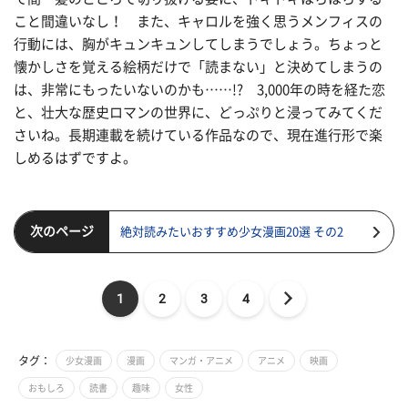
こと間違いなし！ また、キャロルを強く思うメンフィスの
行動には、胸がキュンキュンしてしまうでしょう。ちょっと
懐かしさを覚える絵柄だけで「読まない」と決めてしまうの
は、非常にもったいないのかも……!? 3,000年の時を経た恋
と、壮大な歴史ロマンの世界に、どっぷりと浸ってみてくだ
さいね。長期連載を続けている作品なので、現在進行形で楽
しめるはずですよ。
次のページ
絶対読みたいおすすめ少女漫画20選 その2
1
2
3
4
タグ：
少女漫画
漫画
マンガ・アニメ
アニメ
映画
おもしろ
読書
趣味
女性