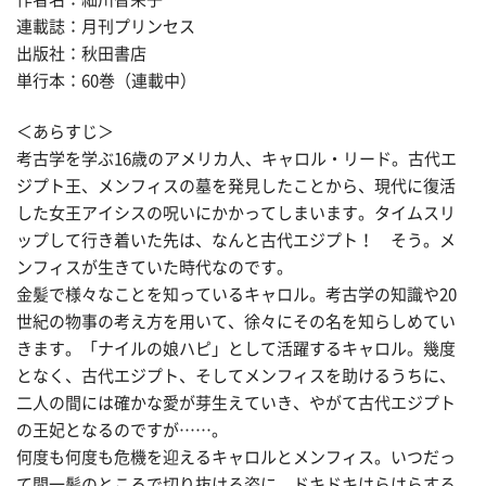
連載誌：月刊プリンセス
出版社：秋田書店
単行本：60巻（連載中）
＜あらすじ＞
考古学を学ぶ16歳のアメリカ人、キャロル・リード。古代エ
ジプト王、メンフィスの墓を発見したことから、現代に復活
した女王アイシスの呪いにかかってしまいます。タイムスリ
ップして行き着いた先は、なんと古代エジプト！ そう。メ
ンフィスが生きていた時代なのです。
金髪で様々なことを知っているキャロル。考古学の知識や20
世紀の物事の考え方を用いて、徐々にその名を知らしめてい
きます。「ナイルの娘ハピ」として活躍するキャロル。幾度
となく、古代エジプト、そしてメンフィスを助けるうちに、
二人の間には確かな愛が芽生えていき、やがて古代エジプト
の王妃となるのですが……。
何度も何度も危機を迎えるキャロルとメンフィス。いつだっ
て間一髪のところで切り抜ける姿に、ドキドキはらはらする