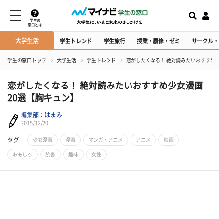
学生の
窓口とは
大学生活
学生トレンド
学生旅行
授業・履修・ゼミ
サークル・
学生の窓口トップ
大学生活
学生トレンド
恋がしたくなる！ 絶対読みたいおすすめ少
恋がしたくなる！ 絶対読みたいおすすめ少女漫画
20選【胸キュン】
編集部：はまみ
2015/12/20
タグ：
少女漫画
漫画
マンガ・アニメ
アニメ
映画
おもしろ
読書
趣味
女性