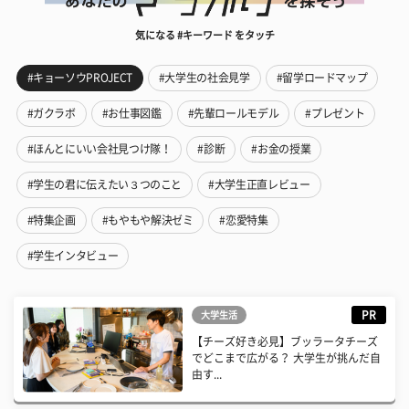
気になる #キーワード をタッチ
#キョーソウPROJECT
#大学生の社会見学
#留学ロードマップ
#ガクラボ
#お仕事図鑑
#先輩ロールモデル
#プレゼント
#ほんとにいい会社見つけ隊！
#診断
#お金の授業
#学生の君に伝えたい３つのこと
#大学生正直レビュー
#特集企画
#もやもや解決ゼミ
#恋愛特集
#学生インタビュー
PR
大学生活
【チーズ好き必見】ブッラータチーズ
でどこまで広がる？ 大学生が挑んだ自
由す...