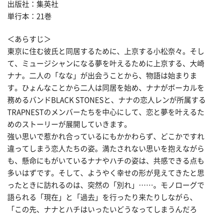
出版社：集英社
単行本：21巻
＜あらすじ＞
東京に住む彼氏と同居するために、上京する小松奈々。そし
て、ミュージシャンになる夢を叶えるために上京する、大崎
ナナ。二人の「なな」が出会うことから、物語は始まりま
す。ひょんなことから二人は同居を始め、ナナがボーカルを
務めるバンドBLACK STONESと、ナナの恋人レンが所属する
TRAPNESTのメンバーたちを中心にして、恋と夢を叶えるた
めのストーリーが展開していきます。
強い思いで惹かれ合っているにもかかわらず、どこかですれ
違ってしまう恋人たちの姿。満たされない思いを抱えながら
も、懸命にもがいているナナやハチの姿は、共感できる点も
多いはずです。そして、ようやく幸せの形が見えてきたと思
ったときに訪れるのは、突然の「別れ」……。モノローグで
語られる「現在」と「過去」を行ったり来たりしながら、
「この先、ナナとハチはいったいどうなってしまうんだろ