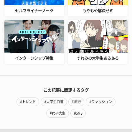
セルフライナーノーツ
もやもや解決ゼミ
インターンシップ特集
すれみの大学生あるある
この記事に関連するタグ
#トレンド
#大学生白書
#流行
#ファッション
#女子大生
#SNS