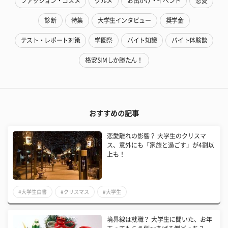
ファッション・コスメ
グルメ
お出かけ・イベント
恋愛
診断
特集
大学生インタビュー
奨学金
テスト・レポート対策
学園祭
バイト知識
バイト体験談
格安SIMしか勝たん！
おすすめの記事
恋愛離れの影響？ 大学生のクリスマ
ス、意外にも「家族と過ごす」が4割以
上も！
#大学生白書
#クリスマス
#大学生
境界線は就職？ 大学生に聞いた、お年