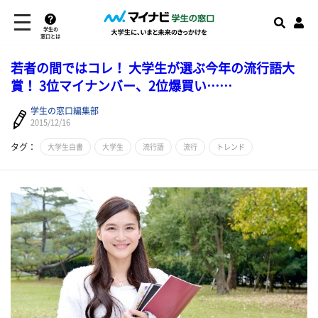
学生の
窓口とは
若者の間ではコレ！ 大学生が選ぶ今年の流行語大
賞！ 3位マイナンバー、2位爆買い……
学生の窓口編集部
2015/12/16
タグ：
大学生白書
大学生
流行語
流行
トレンド