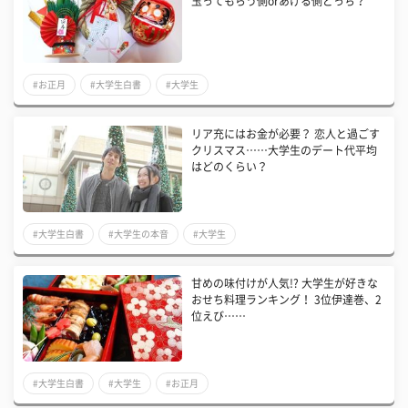
玉ってもらう側orあげる側どっち？
#お正月
#大学生白書
#大学生
リア充にはお金が必要？ 恋人と過ごす
クリスマス……大学生のデート代平均
はどのくらい？
#大学生白書
#大学生の本音
#大学生
甘めの味付けが人気!? 大学生が好きな
おせち料理ランキング！ 3位伊達巻、2
位えび……
#大学生白書
#大学生
#お正月