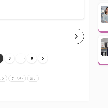
3
・・・
8
しろ
かわいい
癒し