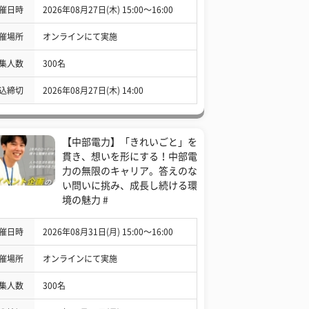
催日時
2026年08月27日(木) 15:00〜16:00
催場所
オンラインにて実施
集人数
300名
込締切
2026年08月27日(木) 14:00
【中部電力】「きれいごと」を
貫き、想いを形にする！中部電
力の無限のキャリア。答えのな
い問いに挑み、成長し続ける環
境の魅力 #
催日時
2026年08月31日(月) 15:00〜16:00
催場所
オンラインにて実施
集人数
300名