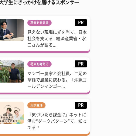
大学生にきっかけを届けるスポンサー
PR
将来を考える
見えない現場に光を当て、日本
社会を支える - 経済産業省・水
口さんが語る...
PR
将来を考える
マンゴー農家と会社員、二足の
草鞋で農業に携わる。「沖縄ゴ
ールデンマンゴー...
PR
大学生活
「気づいたら課金!?」ネットに
潜む“ダークパターン”て、知っ
てる？