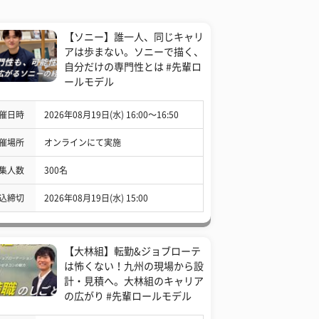
【ソニー】誰一人、同じキャリ
アは歩まない。ソニーで描く、
自分だけの専門性とは #先輩ロ
ールモデル
催日時
2026年08月19日(水) 16:00〜16:50
催場所
オンラインにて実施
集人数
300名
込締切
2026年08月19日(水) 15:00
【大林組】転勤&ジョブローテ
は怖くない！九州の現場から設
計・見積へ。大林組のキャリア
の広がり #先輩ロールモデル