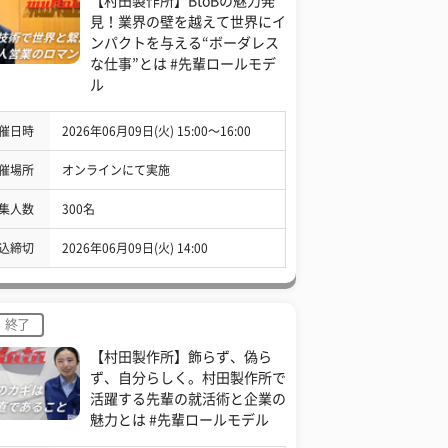
【村田製作所】BtoBの魅力発
見！業界の壁を越えて世界にイ
ンパクトを与える“ボーダレス
な仕事”とは #先輩ロールモデ
ル
催日時
2026年06月09日(火) 15:00〜16:00
催場所
オンラインにて実施
集人数
300名
込締切
2026年06月09日(火) 14:00
終了
【村田製作所】飾らず、偽ら
ず、自分らしく。村田製作所で
活躍する先輩の就活術と企業の
魅力とは #先輩ロールモデル