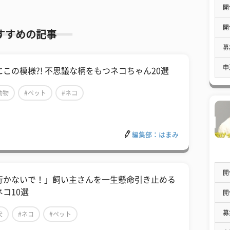
開
開
すすめの記事
募
申
にこの模様?! 不思議な柄をもつネコちゃん20選
動物
#ペット
#ネコ
編集部：はまみ
開
行かないで！」飼い主さんを一生懸命引き止める
ネコ10選
開
募
犬
#ネコ
#ペット