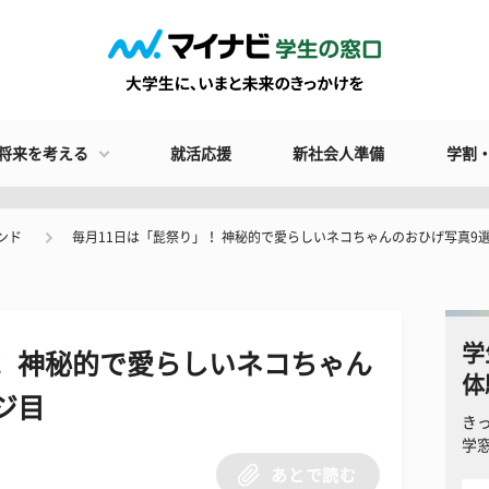
将来を考える
就活応援
新社会人準備
学割
ンド
毎月11日は「髭祭り」！ 神秘的で愛らしいネコちゃんのおひげ写真9
学
！ 神秘的で愛らしいネコちゃん
体
ジ目
き
学
あとで読む