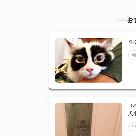
お
な
#
「
犬
#