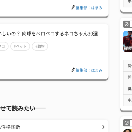
申
編集部：はまみ
いしいの？ 肉球をペロペロするネコちゃん30選
ネコ
#ペット
#動物
開
編集部：はまみ
開
募
申
せて読みたい
ん性格診断