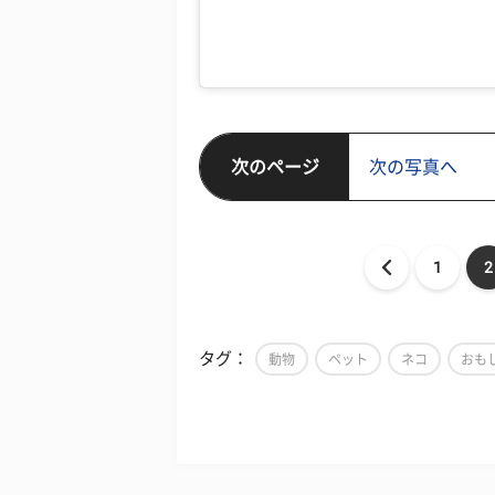
次のページ
次の写真へ
1
2
タグ：
動物
ペット
ネコ
おも