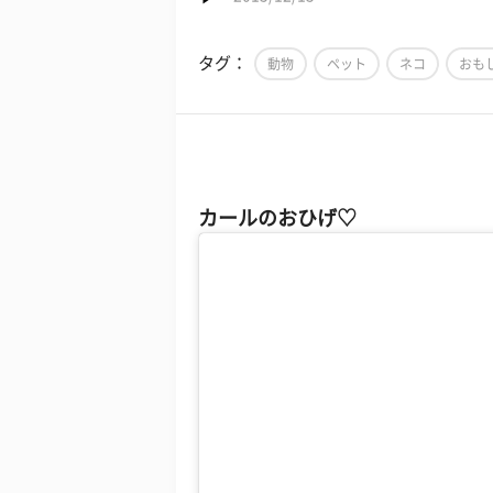
タグ：
動物
ペット
ネコ
おも
カールのおひげ♡