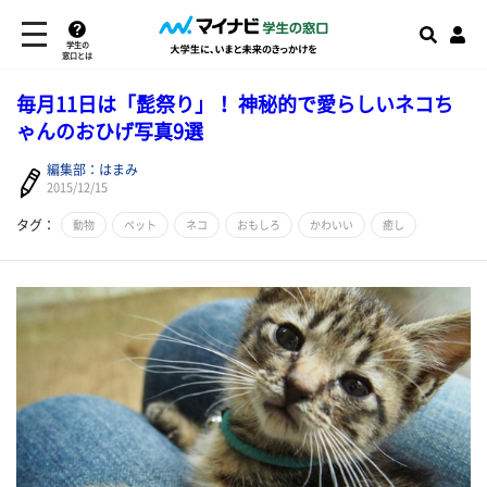
学生の
窓口とは
毎月11日は「髭祭り」！ 神秘的で愛らしいネコち
ゃんのおひげ写真9選
編集部：はまみ
2015/12/15
タグ：
動物
ペット
ネコ
おもしろ
かわいい
癒し