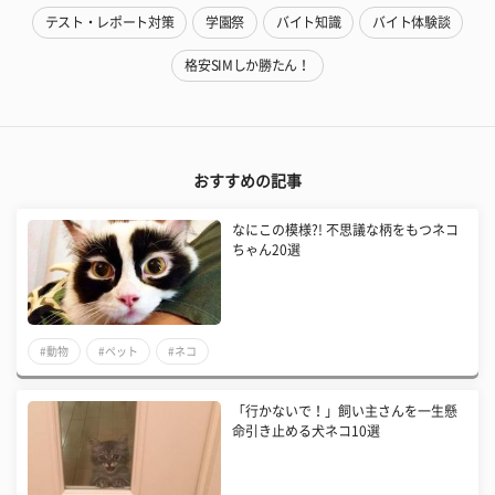
テスト・レポート対策
学園祭
バイト知識
バイト体験談
格安SIMしか勝たん！
おすすめの記事
なにこの模様?! 不思議な柄をもつネコ
ちゃん20選
#動物
#ペット
#ネコ
「行かないで！」飼い主さんを一生懸
命引き止める犬ネコ10選