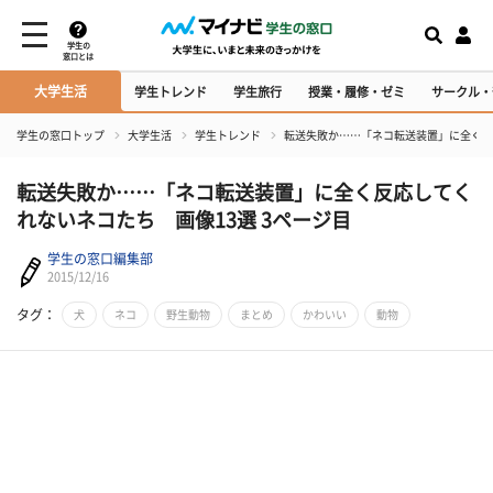
学生の
窓口とは
大学生活
学生トレンド
学生旅行
授業・履修・ゼミ
サークル・
学生の窓口トップ
大学生活
学生トレンド
転送失敗か……「ネコ転送装置」に全く反
転送失敗か……「ネコ転送装置」に全く反応してく
れないネコたち 画像13選 3ページ目
学生の窓口編集部
2015/12/16
タグ：
犬
ネコ
野生動物
まとめ
かわいい
動物