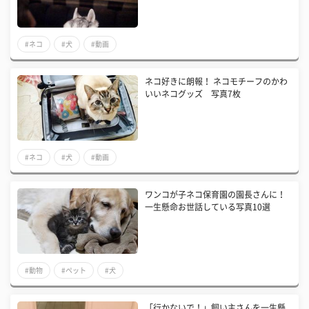
#ネコ
#犬
#動画
ネコ好きに朗報！ ネコモチーフのかわ
いいネコグッズ 写真7枚
#ネコ
#犬
#動画
ワンコが子ネコ保育園の園長さんに！
一生懸命お世話している写真10選
#動物
#ペット
#犬
「行かないで！」飼い主さんを一生懸