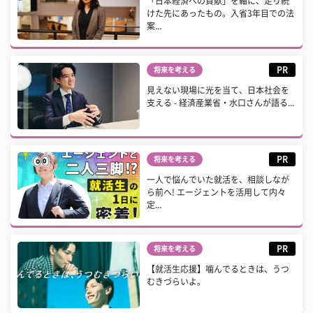
「日本経済への貢献」を軸に、走り続
けた先にあったもの。入省3年目での法
案...
PR
将来を考える
見えない現場に光を当て、日本社会を
支える - 経済産業省・水口さんが語る...
PR
将来を考える
一人で悩んでいた就活を、相談しなが
ら前へ! エージェントを活用して内々
定...
PR
将来を考える
【就活生応援】噛んでるときは、うつ
むきづらいよ。