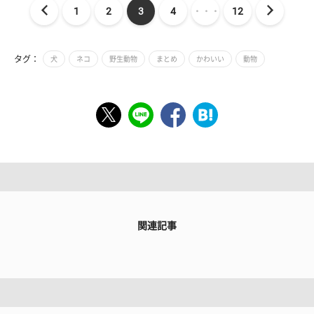
1
2
3
4
・・・
12
タグ：
犬
ネコ
野生動物
まとめ
かわいい
動物
関連記事