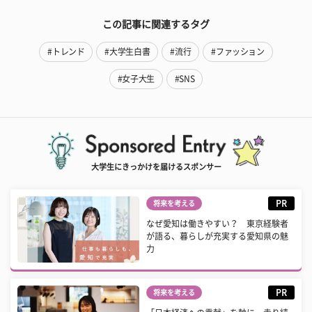
この記事に関連するタグ
#トレンド
#大学生白書
#流行
#ファッション
#女子大生
#SNS
大学生にきっかけを届けるスポンサー
PR
将来を考える
なぜ愛知は働きやすい？ 東京経験者
が語る、暮らしが充実する愛知県の魅
力
PR
将来を考える