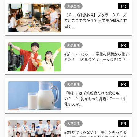
PR
大学生活
【チーズ好き必見】ブッラータチーズ
でどこまで広がる？ 大学生が挑んだ自
由す...
PR
大学生活
#ぎゅ〜〜にゅー！学生の発想から生ま
れた！ Jミルク×キョーソウPROJE...
PR
大学生活
「牛乳」は学校給食だけで飲むも
の？ “牛乳をもっと身近に”――「牛
乳でスマ...
PR
大学生活
給食だけじゃない！ 牛乳をもっと楽