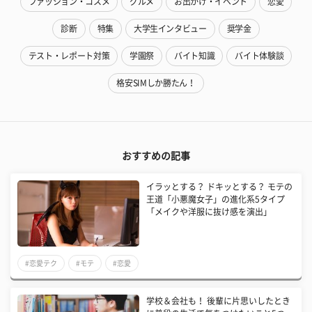
ファッション・コスメ
グルメ
お出かけ・イベント
恋愛
診断
特集
大学生インタビュー
奨学金
テスト・レポート対策
学園祭
バイト知識
バイト体験談
格安SIMしか勝たん！
おすすめの記事
イラッとする？ ドキッとする？ モテの
王道「小悪魔女子」の進化系5タイプ
「メイクや洋服に抜け感を演出」
#恋愛テク
#モテ
#恋愛
学校＆会社も！ 後輩に片思いしたとき