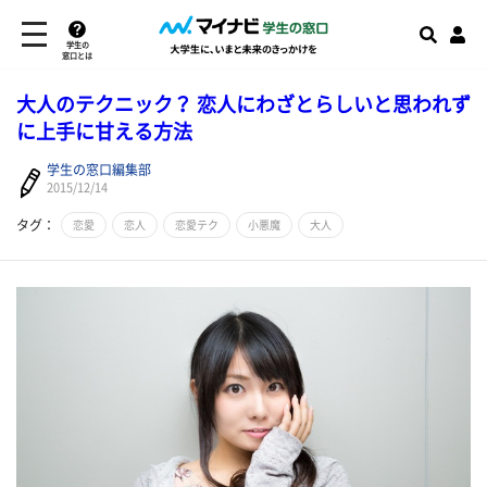
学生の
窓口とは
大人のテクニック？ 恋人にわざとらしいと思われず
に上手に甘える方法
学生の窓口編集部
2015/12/14
タグ：
恋愛
恋人
恋愛テク
小悪魔
大人