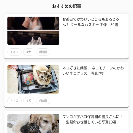
おすすめの記事
お茶目でかわいいところもあるじゃ
ん！ クールなハスキー 画像 30選
#ネコ
#犬
#動画
ネコ好きに朗報！ ネコモチーフのかわ
いいネコグッズ 写真7枚
#ネコ
#犬
#動画
ワンコが子ネコ保育園の園長さんに！
一生懸命お世話している写真10選