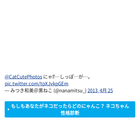
@CatCutePhotos
にゃ⁉…しっぽ…が…。
pic.twitter.com/tpXJvkpGEm
— みつき和美＠黒ねこ (@nanamitsu_)
2013, 4月 25
もしもあなたがネコだったらどのにゃんこ？ ネコちゃん
性格診断