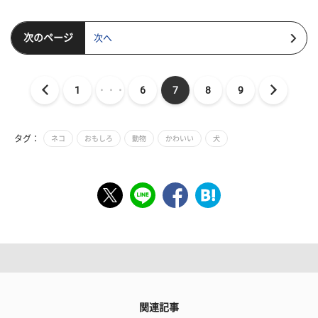
次のページ
次へ
1
・・・
6
7
8
9
タグ：
ネコ
おもしろ
動物
かわいい
犬
関連記事