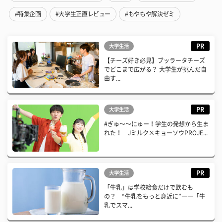
#特集企画
#大学生正直レビュー
#もやもや解決ゼミ
PR
大学生活
【チーズ好き必見】ブッラータチーズ
でどこまで広がる？ 大学生が挑んだ自
由す...
PR
大学生活
#ぎゅ〜〜にゅー！学生の発想から生ま
れた！ Jミルク×キョーソウPROJE...
PR
大学生活
「牛乳」は学校給食だけで飲むも
の？ “牛乳をもっと身近に”――「牛
乳でスマ...