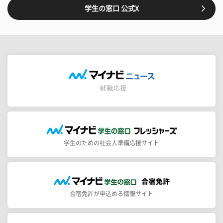
学生の窓口 公式X
学生のための社会人準備応援サイト
合宿免許が申込める情報サイト