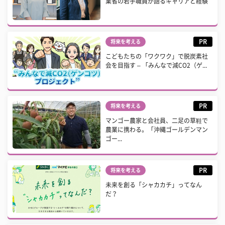
業省の若手職員が語るキャリアと経験
PR
将来を考える
こどもたちの「ワクワク」で脱炭素社
会を目指す – 「みんなで減CO2（ゲ...
PR
将来を考える
マンゴー農家と会社員、二足の草鞋で
農業に携わる。「沖縄ゴールデンマン
ゴー...
PR
将来を考える
未来を創る「シャカカチ」ってなん
だ？