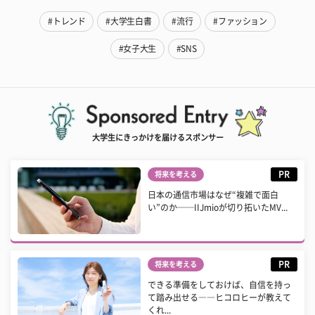
#トレンド
#大学生白書
#流行
#ファッション
#女子大生
#SNS
大学生にきっかけを届けるスポンサー
PR
将来を考える
日本の通信市場はなぜ“複雑で面白
い”のか──IIJmioが切り拓いたMV...
PR
将来を考える
できる準備をしておけば、自信を持っ
て踏み出せる――ヒコロヒーが教えて
くれ...