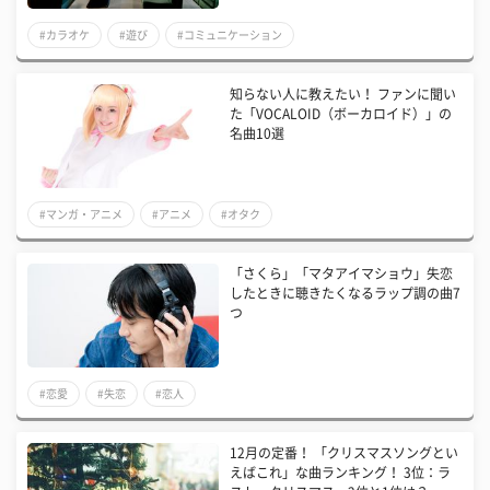
#カラオケ
#遊び
#コミュニケーション
知らない人に教えたい！ ファンに聞い
た「VOCALOID（ボーカロイド）」の
名曲10選
#マンガ・アニメ
#アニメ
#オタク
「さくら」「マタアイマショウ」失恋
したときに聴きたくなるラップ調の曲7
つ
#恋愛
#失恋
#恋人
12月の定番！ 「クリスマスソングとい
えばこれ」な曲ランキング！ 3位：ラ