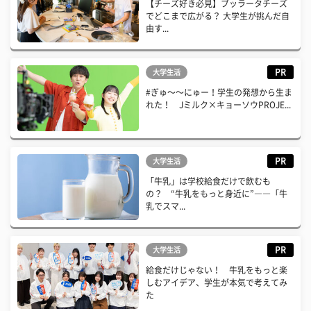
【チーズ好き必見】ブッラータチーズ
でどこまで広がる？ 大学生が挑んだ自
由す...
PR
大学生活
#ぎゅ〜〜にゅー！学生の発想から生ま
れた！ Jミルク×キョーソウPROJE...
PR
大学生活
「牛乳」は学校給食だけで飲むも
の？ “牛乳をもっと身近に”――「牛
乳でスマ...
PR
大学生活
給食だけじゃない！ 牛乳をもっと楽
しむアイデア、学生が本気で考えてみ
た