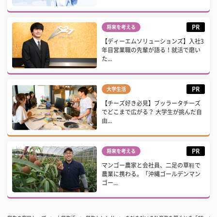
PR
将来を考える
【ディーエムソリューションズ】入社3
年目営業職の先輩が語る！就活で磨い
た...
PR
大学生活
【チーズ好き必見】ブッラータチーズ
でどこまで広がる？ 大学生が挑んだ自
由...
PR
将来を考える
マンゴー農家と会社員、二足の草鞋で
農業に携わる。「沖縄ゴールデンマン
ゴー...