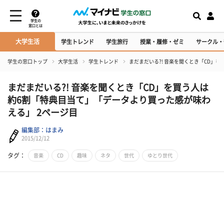
学生の
窓口とは
大学生活
学生トレンド
学生旅行
授業・履修・ゼミ
サークル・
学生の窓口トップ
大学生活
学生トレンド
まだまだいる?! 音楽を聞くとき「CD」
まだまだいる?! 音楽を聞くとき「CD」を買う人は
約6割「特典目当て」「データより買った感が味わ
える」 2ページ目
編集部：はまみ
2015/12/12
タグ：
音楽
CD
趣味
ネタ
世代
ゆとり世代