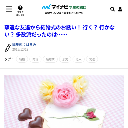
学生の
窓口とは
疎遠な友達から結婚式のお誘い！ 行く？ 行かな
い？ 多数派だったのは……
編集部：はまみ
2015/12/12
タグ：
結婚
婚活
結婚式
恋愛
恋人
友達