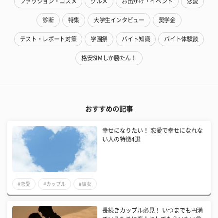
ファッション・コスメ
グルメ
お出かけ・イベント
恋愛
診断
特集
大学生インタビュー
奨学金
テスト・レポート対策
学園祭
バイト知識
バイト体験談
格安SIMしか勝たん！
おすすめの記事
幸せになりたい！ 恋愛で幸せになれな
い人の特徴4選
#恋愛
#カップル
#彼女
長続きカップル必見！ いつまでも円満