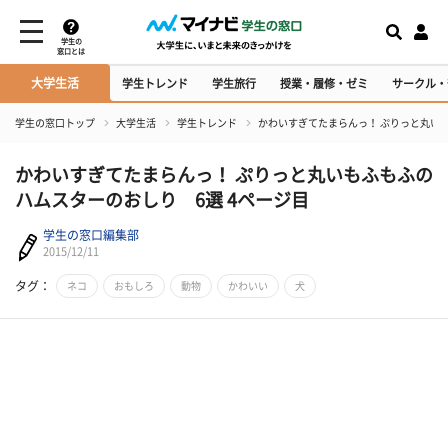
学生の
窓口とは
大学生活
学生トレンド
学生旅行
授業・履修・ゼミ
サークル・
学生の窓口トップ
大学生活
学生トレンド
かわいすぎてたまらんっ！ ぷりっと丸い
かわいすぎてたまらんっ！ ぷりっと丸いもふもふの
ハムスターのおしり 6選 4ページ目
学生の窓口編集部
2015/12/11
タグ：
ネコ
おもしろ
動物
かわいい
犬