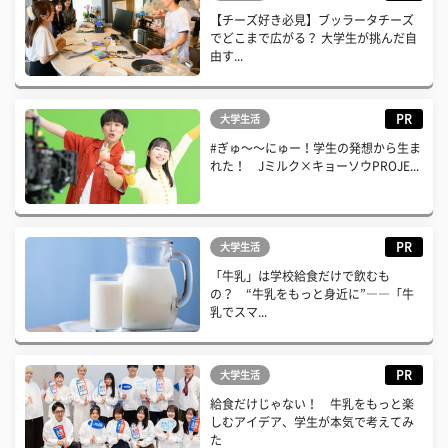
【チーズ好き必見】ブッラータチーズ
でどこまで広がる？ 大学生が挑んだ自
由す...
PR
大学生活
#ぎゅ〜〜にゅー！学生の発想から生ま
れた！ Jミルク×キョーソウPROJE...
PR
大学生活
「牛乳」は学校給食だけで飲むも
の？ “牛乳をもっと身近に”――「牛
乳でスマ...
PR
大学生活
給食だけじゃない！ 牛乳をもっと楽
しむアイデア、学生が本気で考えてみ
た