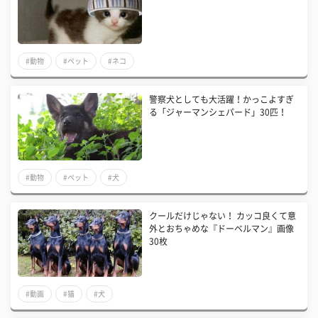
#動物
#ペット
#ネコ
警察犬としても大活躍！かっこよすぎ
る「ジャーマンシェパード」30匹！
#動物
#ペット
#犬
クールだけじゃない！ カッコ良くて意
外とおちゃめな『ドーベルマン』画像
30枚
#動画
#猫
#犬