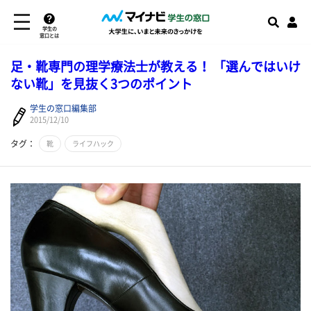
学生の
窓口とは
足・靴専門の理学療法士が教える！ 「選んではいけ
ない靴」を見抜く3つのポイント
学生の窓口編集部
2015/12/10
タグ：
靴
ライフハック