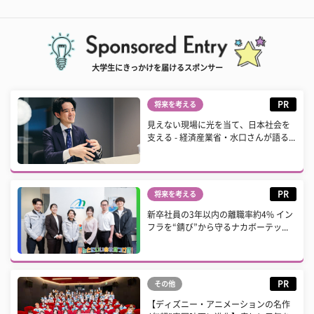
大学生にきっかけを届けるスポンサー
PR
将来を考える
見えない現場に光を当て、日本社会を
支える - 経済産業省・水口さんが語る...
PR
将来を考える
新卒社員の3年以内の離職率約4% イン
フラを“錆び”から守るナカボーテッ...
PR
その他
【ディズニー・アニメーションの名作