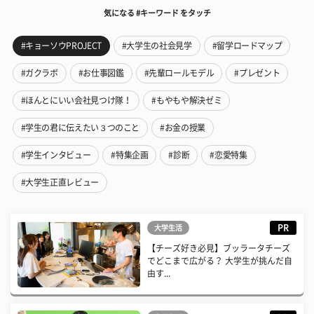
気になる #キーワード をタッチ
#キョーソウPROJECT
#大学生の社会見学
#留学ロードマップ
#ガクラボ
#お仕事図鑑
#先輩ロールモデル
#プレゼント
#ほんとにいい会社見つけ隊！
#もやもや解決ゼミ
#学生の君に伝えたい３つのこと
#お金の授業
#学生インタビュー
#特集企画
#診断
#恋愛特集
#大学生正直レビュー
PR
大学生活
【チーズ好き必見】ブッラータチーズ
でどこまで広がる？ 大学生が挑んだ自
由す...