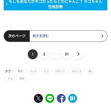
もしもあなたがネコだったらどのにゃんこ？ ネコちゃん
性格診断
次のページ
続きを読む
1
2
・・・
31
タグ：
動物
ペット
ネコ
かわいい
おもしろ
癒し
ネタ
笑顔