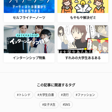
セルフライナーノーツ
もやもや解決ゼミ
インターンシップ特集
すれみの大学生あるある
この記事に関連するタグ
#トレンド
#大学生白書
#流行
#ファッション
#女子大生
#SNS