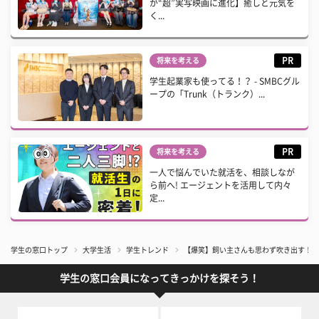
が“超”実写映画に進化】癒しと元気を
く...
PR
将来を考える
学生起業家も使ってる！？ - SMBCグル
ープの「Trunk（トランク）...
PR
将来を考える
一人で悩んでいた就活を、相談しなが
ら前へ! エージェントを活用して内々
定...
学生の窓口トップ
大学生活
学生トレンド
【爆笑】飼い主さんも思わず吹き出す！ 表
学生の窓口会員になってきっかけを探そう！