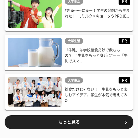
PR
大学生活
#ぎゅ〜〜にゅー！学生の発想から生ま
れた！ Jミルク×キョーソウPROJE...
PR
大学生活
「牛乳」は学校給食だけで飲むも
の？ “牛乳をもっと身近に”――「牛
乳でスマ...
PR
大学生活
給食だけじゃない！ 牛乳をもっと楽
しむアイデア、学生が本気で考えてみ
た
もっと見る