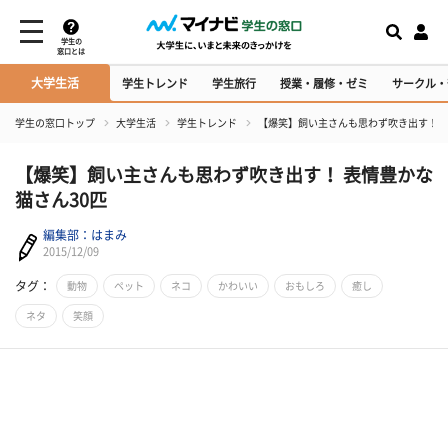
学生の
窓口とは
大学生活
学生トレンド
学生旅行
授業・履修・ゼミ
サークル・
学生の窓口トップ
大学生活
学生トレンド
【爆笑】飼い主さんも思わず吹き出す！ 表
【爆笑】飼い主さんも思わず吹き出す！ 表情豊かな
猫さん30匹
編集部：はまみ
2015/12/09
タグ：
動物
ペット
ネコ
かわいい
おもしろ
癒し
ネタ
笑顔