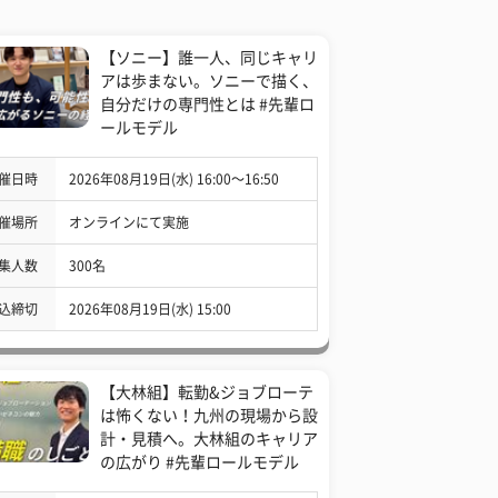
【ソニー】誰一人、同じキャリ
アは歩まない。ソニーで描く、
自分だけの専門性とは #先輩ロ
ールモデル
催日時
2026年08月19日(水) 16:00〜16:50
催場所
オンラインにて実施
集人数
300名
込締切
2026年08月19日(水) 15:00
【大林組】転勤&ジョブローテ
は怖くない！九州の現場から設
計・見積へ。大林組のキャリア
の広がり #先輩ロールモデル