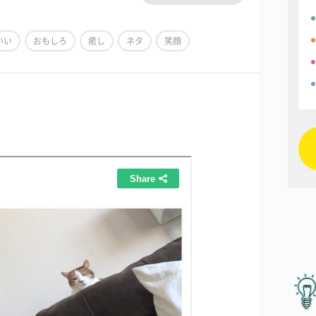
いい
おもしろ
癒し
ネタ
笑顔