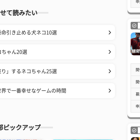
申
せて読みたい
命引き止める犬ネコ10選
コちゃん20選
開
り」するネコちゃん25選
開
世界で一番幸せなゲームの時間
募
申
部ピックアップ