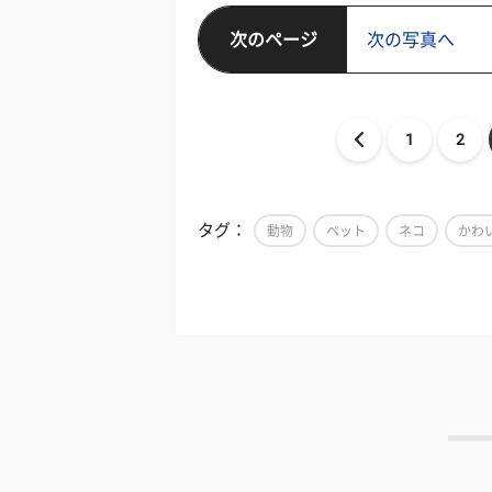
次のページ
次の写真へ
1
2
タグ：
動物
ペット
ネコ
かわ