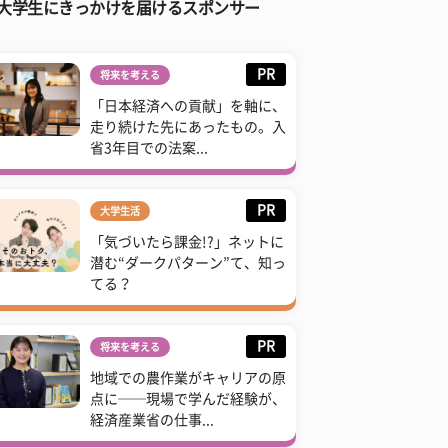
大学生にきっかけを届けるスポンサー
PR
将来を考える
「日本経済への貢献」を軸に、
走り続けた先にあったもの。入
省3年目での法案...
PR
大学生活
「気づいたら課金!?」ネットに
潜む“ダークパターン”て、知っ
てる？
PR
将来を考える
地域での農作業がキャリアの原
点に──現場で学んだ経験が、
経済産業省の仕事...