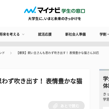
将来を考える
就活応援
新社会人準備
学割
ンド
【爆笑】飼い主さんも思わず吹き出す！ 表情豊かな猫さん30匹
学
わず吹き出す！ 表情豊かな猫
体
き
学
あとで読む