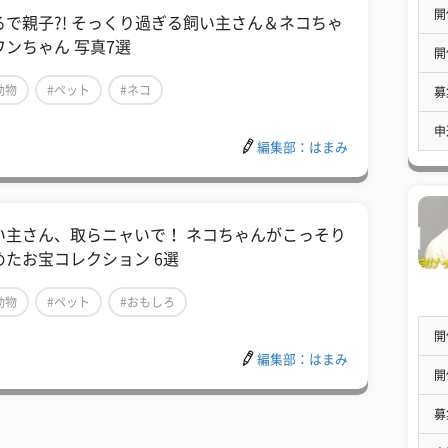
開
るで親子?! そっくり過ぎる飼い主さん＆ネコちゃ
ワンちゃん 写真7選
開
動物
#ペット
#ネコ
募
申
編集部：はまみ
い主さん、取らニャいで！ ネコちゃんがこっそり
めたお宝コレクション 6選
動物
#ペット
#おもしろ
開
編集部：はまみ
開
募