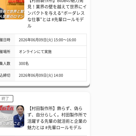
【村田製作所】BtoBの魅力発
見！業界の壁を越えて世界にイ
ンパクトを与える“ボーダレス
な仕事”とは #先輩ロールモデ
ル
催日時
2026年06月09日(火) 15:00〜16:00
催場所
オンラインにて実施
集人数
300名
込締切
2026年06月09日(火) 14:00
終了
【村田製作所】飾らず、偽ら
ず、自分らしく。村田製作所で
活躍する先輩の就活術と企業の
魅力とは #先輩ロールモデル