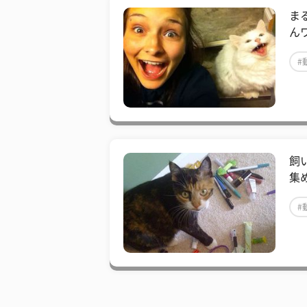
ま
ん
#
飼
集
#