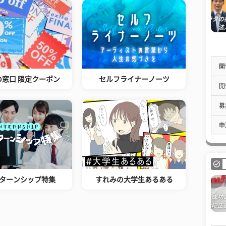
開
の窓口 限定クーポン
セルフライナーノーツ
開
募
申
ターンシップ特集
すれみの大学生あるある