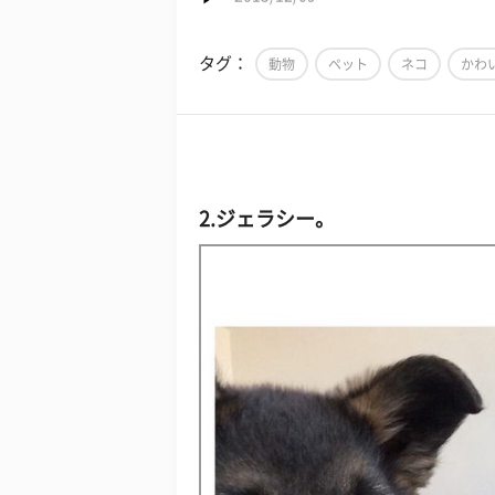
タグ：
動物
ペット
ネコ
かわ
2.ジェラシー。