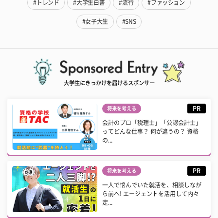
#トレンド
#大学生白書
#流行
#ファッション
#女子大生
#SNS
大学生にきっかけを届けるスポンサー
PR
将来を考える
会計のプロ「税理士」「公認会計士」
ってどんな仕事？ 何が違うの？ 資格
の...
PR
将来を考える
一人で悩んでいた就活を、相談しなが
ら前へ! エージェントを活用して内々
定...