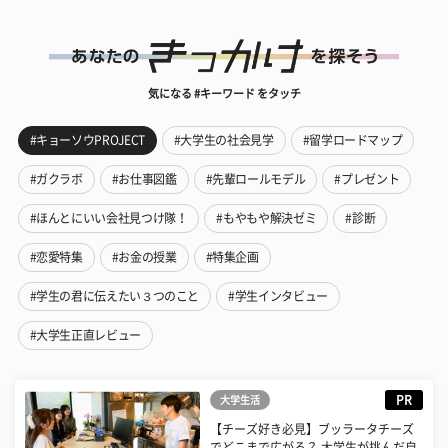
気になる #キーワード をタッチ
#キョーソウPROJECT
#大学生の社会見学
#留学ロードマップ
#ガクラボ
#お仕事図鑑
#先輩ロールモデル
#プレゼント
#ほんとにいい会社見つけ隊！
#もやもや解決ゼミ
#診断
#恋愛特集
#お金の授業
#特集企画
#学生の君に伝えたい３つのこと
#学生インタビュー
#大学生正直レビュー
PR
大学生活
【チーズ好き必見】ブッラータチーズ
でどこまで広がる？ 大学生が挑んだ自