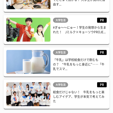
由す...
PR
大学生活
#ぎゅ〜〜にゅー！学生の発想から生ま
れた！ Jミルク×キョーソウPROJE...
PR
大学生活
「牛乳」は学校給食だけで飲むも
の？ “牛乳をもっと身近に”――「牛
乳でスマ...
PR
大学生活
給食だけじゃない！ 牛乳をもっと楽
しむアイデア、学生が本気で考えてみ
た