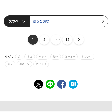
次のページ
続きを読む
1
2
・・・
12
タグ：
犬
ネコ
ペット
動物
ほのぼの
かわいい
萌え
胸キュン
お出かけ