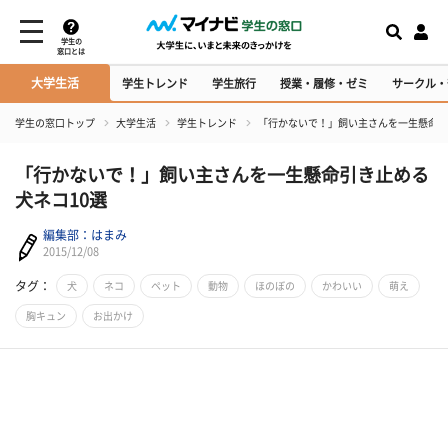
学生の
窓口とは
大学生活
学生トレンド
学生旅行
授業・履修・ゼミ
サークル・
学生の窓口トップ
大学生活
学生トレンド
「行かないで！」飼い主さんを一生懸命引
「行かないで！」飼い主さんを一生懸命引き止める
犬ネコ10選
編集部：はまみ
2015/12/08
タグ：
犬
ネコ
ペット
動物
ほのぼの
かわいい
萌え
胸キュン
お出かけ