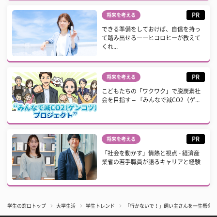
PR
将来を考える
できる準備をしておけば、自信を持っ
て踏み出せる――ヒコロヒーが教えて
くれ...
PR
将来を考える
こどもたちの「ワクワク」で脱炭素社
会を目指す – 「みんなで減CO2（ゲ...
PR
将来を考える
「社会を動かす」情熱と視点 - 経済産
業省の若手職員が語るキャリアと経験
学生の窓口トップ
大学生活
学生トレンド
「行かないで！」飼い主さんを一生懸命引