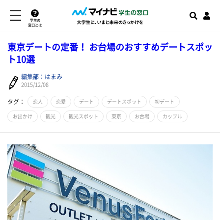
学生の
窓口とは
東京デートの定番！ お台場のおすすめデートスポッ
ト10選
編集部：はまみ
2015/12/08
タグ：
恋人
恋愛
デート
デートスポット
初デート
お出かけ
観光
観光スポット
東京
お台場
カップル