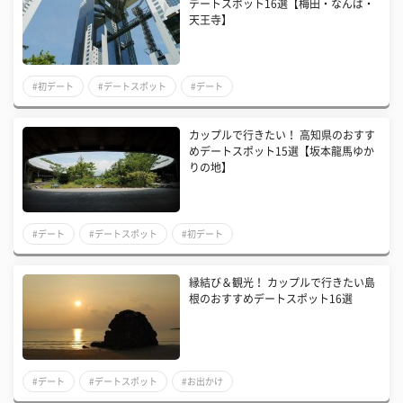
デートスポット16選【梅田・なんば・
天王寺】
#初デート
#デートスポット
#デート
カップルで行きたい！ 高知県のおすす
めデートスポット15選【坂本龍馬ゆか
りの地】
#デート
#デートスポット
#初デート
縁結び＆観光！ カップルで行きたい島
根のおすすめデートスポット16選
#デート
#デートスポット
#お出かけ