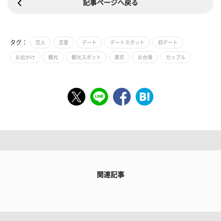
記事ページへ戻る
タグ：
恋人
恋愛
デート
デートスポット
初デート
お出かけ
観光
観光スポット
東京
お台場
カップル
関連記事