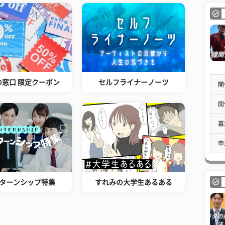
の窓口 限定クーポン
セルフライナーノーツ
開
開
募
申
ターンシップ特集
すれみの大学生あるある