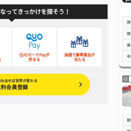
なってきっかけを探そう！
開
開
募
QUOカードPayが
抽選で豪華賞品が
申
催
貯まる
当たる
踏み出せば世界が変わる
無料会員登録
開