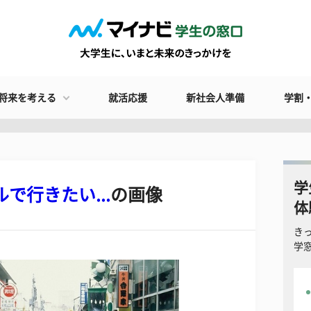
将来を考える
就活応援
新社会人準備
学割
学
で行きたい...
の画像
体
き
学