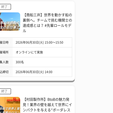
終了
【商船三井】世界を動かす船の
裏側へ。チームで挑む機関士の
達成感とは？ #先輩ロールモデ
ル
催日時
2026年06月30日(火) 15:00〜15:50
催場所
オンラインにて実施
集人数
300名
込締切
2026年06月30日(火) 14:00
終了
【村田製作所】BtoBの魅力発
見！業界の壁を越えて世界にイ
ンパクトを与える“ボーダレス