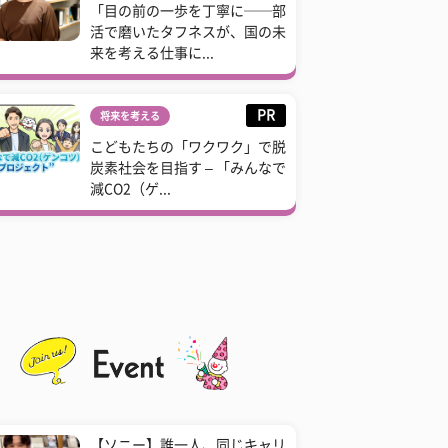
「目の前の一歩を丁寧に──部
活で磨いたタフネスが、国の未
来を考える仕事に...
PR
将来を考える
こどもたちの「ワクワク」で脱
炭素社会を目指す – 「みんなで
減CO2（ゲ...
【ソニー】誰一人、同じキャリ