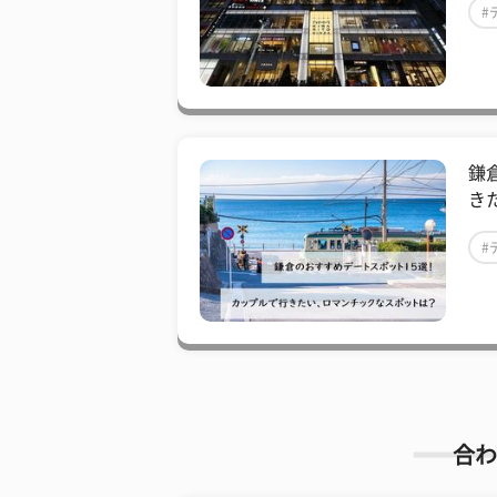
#
鎌
き
#
合わ