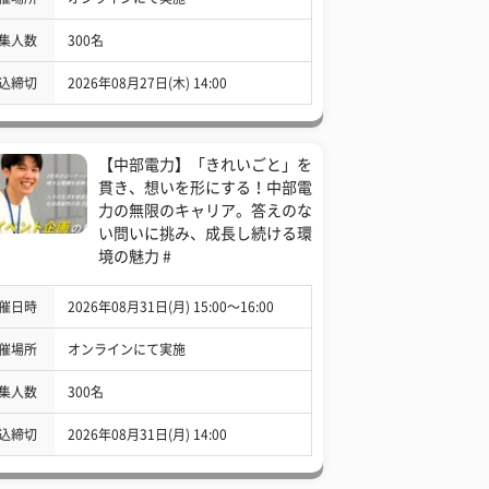
集人数
300名
込締切
2026年08月27日(木) 14:00
【中部電力】「きれいごと」を
貫き、想いを形にする！中部電
力の無限のキャリア。答えのな
い問いに挑み、成長し続ける環
境の魅力 #
催日時
2026年08月31日(月) 15:00〜16:00
催場所
オンラインにて実施
集人数
300名
込締切
2026年08月31日(月) 14:00