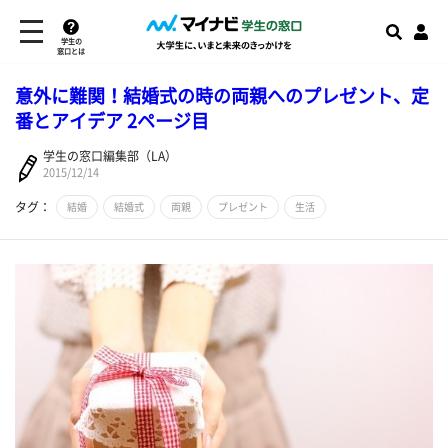
学生の
窓口とは
意外に難関！結婚式の時の両親へのプレゼント、定
番とアイデア 2ページ目
学生の窓口編集部（LA）
2015/12/14
タグ：
結婚
結婚式
両親
プレゼント
生活