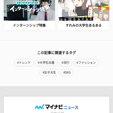
インターンシップ特集
すれみの大学生あるある
この記事に関連するタグ
#トレンド
#大学生白書
#流行
#ファッション
#女子大生
#SNS